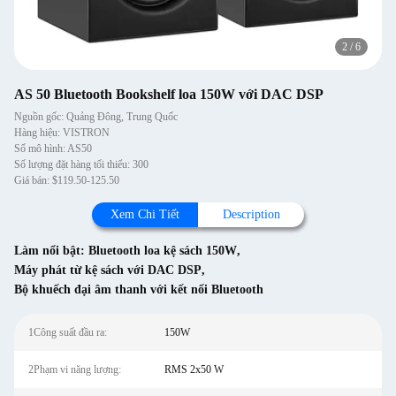
2
/
6
AS 50 Bluetooth Bookshelf loa 150W với DAC DSP
Nguồn gốc: Quảng Đông, Trung Quốc
Hàng hiệu: VISTRON
Số mô hình: AS50
Số lượng đặt hàng tối thiểu: 300
Giá bán: $119.50-125.50
Xem Chi Tiết
Description
Làm nổi bật:
Bluetooth loa kệ sách 150W
,
Máy phát từ kệ sách với DAC DSP
,
Bộ khuếch đại âm thanh với kết nối Bluetooth
1Công suất đầu ra:
150W
2Phạm vi năng lượng:
RMS 2x50 W