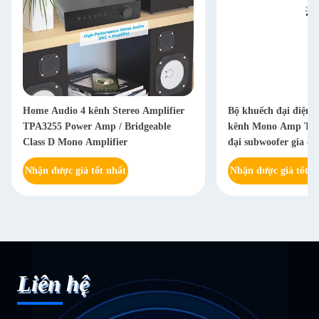
Home Audio 4 kênh Stereo Amplifier
Bộ khuếch đại điện 
TPA3255 Power Amp / Bridgeable
kênh Mono Amp TPA
Class D Mono Amplifier
đại subwoofer gia đì
Nhận được giá tốt nhất
Nhận được giá tốt n
Liên hệ