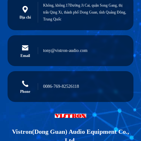
Không, không.17Đường Ji Cai, quận Song Gang, thị
trấn Qing Xi, thành phố Dong Guan, tỉnh Quảng Đông,
Địa chỉ
Trung Quốc
tony@vistron-audio.com
Email
0086-769-82526118
Phone
Vistron(Dong Guan) Audio Equipment Co.,
Ltd.