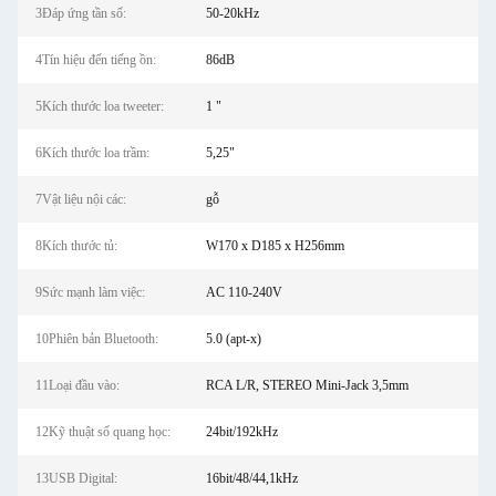
3Đáp ứng tần số:
50-20kHz
4Tín hiệu đến tiếng ồn:
86dB
5Kích thước loa tweeter:
1 "
6Kích thước loa trầm:
5,25"
7Vật liệu nội các:
gỗ
8Kích thước tủ:
W170 x D185 x H256mm
9Sức mạnh làm việc:
AC 110-240V
10Phiên bản Bluetooth:
5.0 (apt-x)
11Loại đầu vào:
RCA L/R, STEREO Mini-Jack 3,5mm
12Kỹ thuật số quang học:
24bit/192kHz
13USB Digital:
16bit/48/44,1kHz