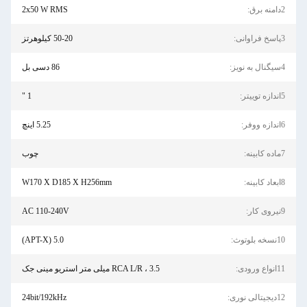
2x50 W RMS
50-20 کیلوهرتز
86 دسی بل
1 "
5.25 اینچ
چوب
W170 X D185 X H256mm
AC 110-240V
5.0 (APT-X)
RCA L/R ، 3.5 میلی متر استریو مینی جک
24bit/192kHz