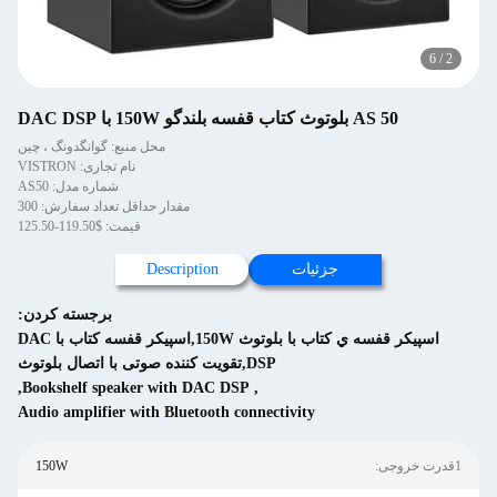
با DAC DSP
محل منبع: گوانگدونگ ، چین
نام تجاری: VISTRON
شماره مدل: AS50
مقدار حداقل تعداد سفارش: 300
قیمت: $119.50-125.50
جزئیات
Description
برجسته کردن:
اسپيكر قفسه ي کتاب با بلوتوث 150W,اسپیکر قفسه کتاب با DAC
DSP,تقویت کننده صوتی با اتصال بلوتوث
,
Bookshelf speaker with DAC DSP
,
Audio amplifier with Bluetooth connectivity
150W