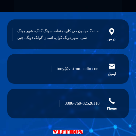
نه، نه17خيابون جي کاي، منطقه سونگ گانگ، شهر چينگ
شي، شهر دونگ گوان، استان گوانگ دونگ، چين
tony@vistron-audio.com
0086-769-82526118