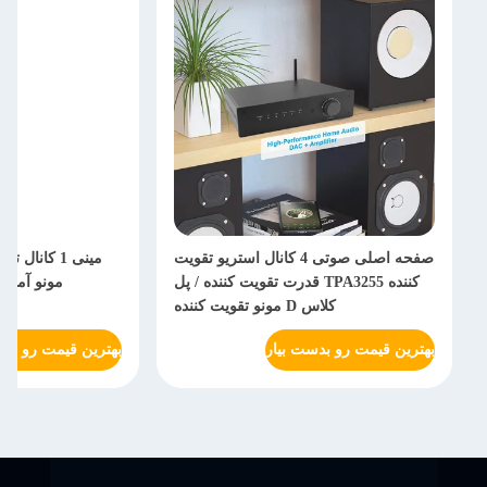
صفحه اصلی صوتی 4 کانال استریو تقویت
مینی 1 کانال تقویت کننده قدرت صوت
کننده TPA3255 قدرت تقویت کننده / پل
مونو آمپر TPA3255 تقویت کن
کلاس D مونو تقویت کننده
سوبووفر خانگ
رو بدست بیار
بهترین قیمت رو بدست بیار