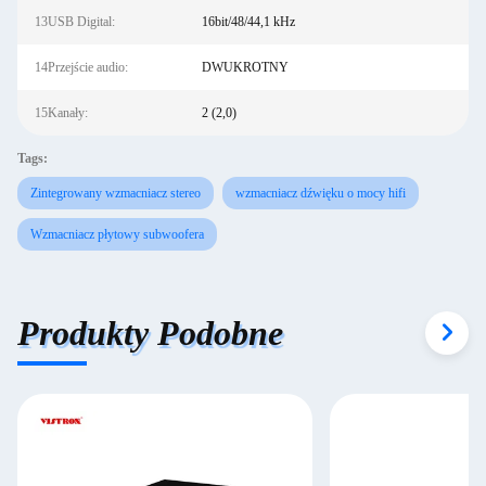
13USB Digital:
16bit/48/44,1 kHz
14Przejście audio:
DWUKROTNY
15Kanały:
2 (2,0)
Tags:
Zintegrowany wzmacniacz stereo
wzmacniacz dźwięku o mocy hifi
Wzmacniacz płytowy subwoofera
Produkty Podobne