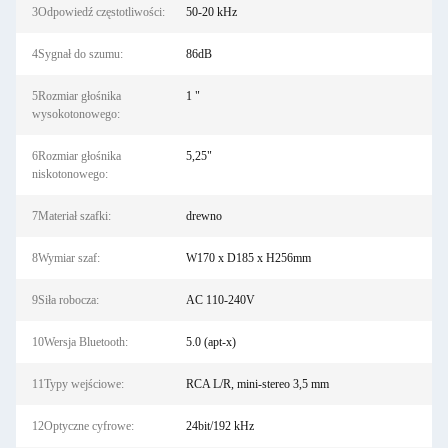
3Odpowiedź częstotliwości:
50-20 kHz
4Sygnał do szumu:
86dB
5Rozmiar głośnika
1 "
wysokotonowego:
6Rozmiar głośnika
5,25"
niskotonowego:
7Materiał szafki:
drewno
8Wymiar szaf:
W170 x D185 x H256mm
9Siła robocza:
AC 110-240V
10Wersja Bluetooth:
5.0 (apt-x)
11Typy wejściowe:
RCA L/R, mini-stereo 3,5 mm
12Optyczne cyfrowe:
24bit/192 kHz