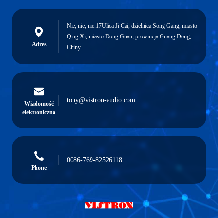
Nie, nie, nie.17Ulica Ji Cai, dzielnica Song Gang, miasto
Qing Xi, miasto Dong Guan, prowincja Guang Dong,
Adres
Chiny
tony@vistron-audio.com
Wiadomość
elektroniczna
0086-769-82526118
Phone