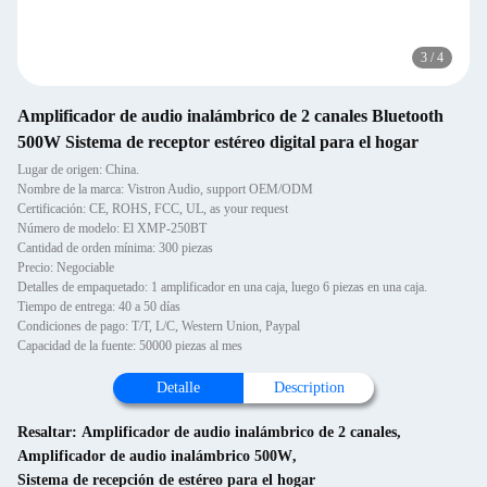
3
/
4
Amplificador de audio inalámbrico de 2 canales Bluetooth
500W Sistema de receptor estéreo digital para el hogar
Lugar de origen: China.
Nombre de la marca: Vistron Audio, support OEM/ODM
Certificación: CE, ROHS, FCC, UL, as your request
Número de modelo: El XMP-250BT
Cantidad de orden mínima: 300 piezas
Precio: Negociable
Detalles de empaquetado: 1 amplificador en una caja, luego 6 piezas en una caja.
Tiempo de entrega: 40 a 50 días
Condiciones de pago: T/T, L/C, Western Union, Paypal
Capacidad de la fuente: 50000 piezas al mes
Detalle
Description
Resaltar:
Amplificador de audio inalámbrico de 2 canales
,
Amplificador de audio inalámbrico 500W
,
Sistema de recepción de estéreo para el hogar