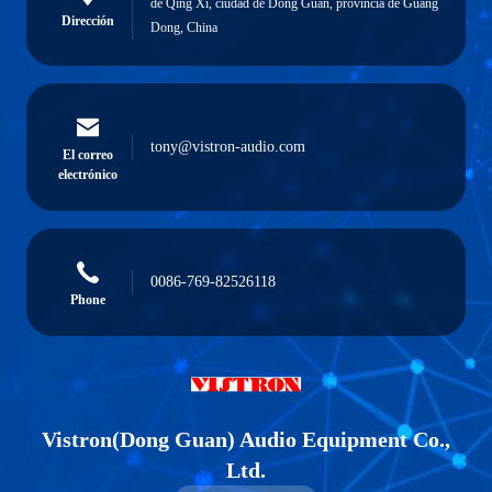
de Qing Xi, ciudad de Dong Guan, provincia de Guang
Dirección
Dong, China
tony@vistron-audio.com
El correo
electrónico
0086-769-82526118
Phone
Vistron(Dong Guan) Audio Equipment Co.,
Ltd.