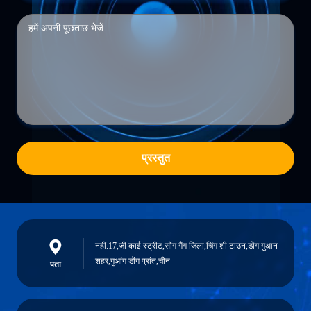
प्रस्तुत
नहीं.17,जी काई स्ट्रीट,सोंग गैंग जिला,चिंग शी टाउन,डोंग गुआन
शहर,गुआंग डोंग प्रांत,चीन
पता