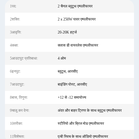
1पद:
2 चैनल ब्लूटूथ एम्पलीफायर
2शक्ति:
2 x 250W पावर एम्पलीफायर
3आवृत्ति:
20-20K हर्ट्ज
4कक्षा:
क्लास डी वायरलेस एम्पलीफायर
5आउटपुट प्रतिबाधा:
4 ओम
6इनपुट:
ब्लूटूथ, आरसीए
7आउटपुट:
बाइंडिंग पोस्ट, आरसीए
8बास, तिगुना:
+12 से -12 समायोज्य
9चालू कर देना:
अंदर और बाहर ट्रिगर के साथ ब्लूटूथ एम्पलीफायर
10तरीका:
स्टीरियो और ब्रिज मोड एम्पलीफायर
11विशेषता:
ए/बी स्विच के साथ ऑडियो एम्पलीफायर