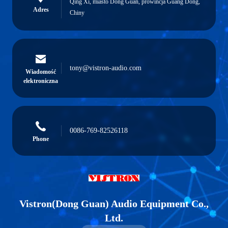
Qing Xi, miasto Dong Guan, prowincja Guang Dong,
Adres
Chiny
tony@vistron-audio.com
Wiadomość
elektroniczna
0086-769-82526118
Phone
Vistron(Dong Guan) Audio Equipment Co.,
Ltd.