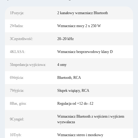
1Pozycja:
2 kanałowy wzmacniacz Bluetooth
2Władza:
Wzmacniacz mocy 2 x 250 W
3Częstotliwość:
20–20 kHz
4KLASA:
Wzmacniacz bezprzewodowy klasy D
5Impedancja wyjściowa:
4 omy
6Wejścia:
Bluetooth, RCA
7Wyjścia:
Słupek wiążący, RCA
8Bas, góra:
Regulacja od +12 do -12
Wzmacniacz Bluetooth z wejściem i wyjściem
9Cyngiel:
wyzwalacza
10Tryb:
Wzmacniacz stereo i mostkowy