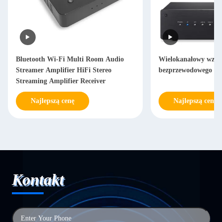
Bluetooth Wi-Fi Multi Room Audio
Wielokanałowy wzma
Streamer Amplifier HiFi Stereo
bezprzewodowego kl
Streaming Amplifier Receiver
Najlepszą cenę
Najlepszą cenę
Kontakt