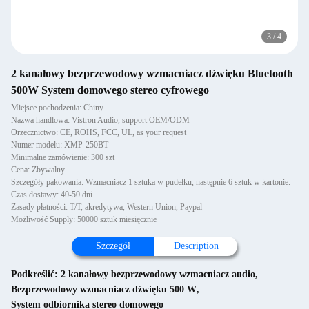
3
/
4
2 kanałowy bezprzewodowy wzmacniacz dźwięku Bluetooth
500W System domowego stereo cyfrowego
Miejsce pochodzenia: Chiny
Nazwa handlowa: Vistron Audio, support OEM/ODM
Orzecznictwo: CE, ROHS, FCC, UL, as your request
Numer modelu: XMP-250BT
Minimalne zamówienie: 300 szt
Cena: Zbywalny
Szczegóły pakowania: Wzmacniacz 1 sztuka w pudełku, następnie 6 sztuk w kartonie.
Czas dostawy: 40-50 dni
Zasady płatności: T/T, akredytywa, Western Union, Paypal
Możliwość Supply: 50000 sztuk miesięcznie
Szczegół
Description
Podkreślić:
2 kanałowy bezprzewodowy wzmacniacz audio
,
Bezprzewodowy wzmacniacz dźwięku 500 W
,
System odbiornika stereo domowego