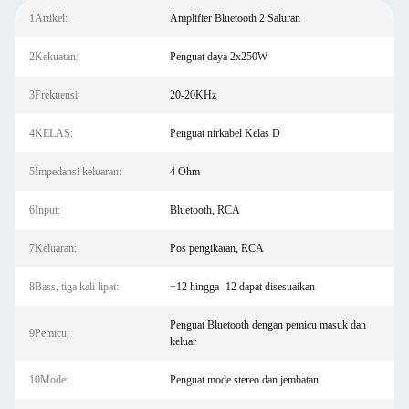
1Artikel:
Amplifier Bluetooth 2 Saluran
2Kekuatan:
Penguat daya 2x250W
3Frekuensi:
20-20KHz
4KELAS:
Penguat nirkabel Kelas D
5Impedansi keluaran:
4 Ohm
6Input:
Bluetooth, RCA
7Keluaran:
Pos pengikatan, RCA
8Bass, tiga kali lipat:
+12 hingga -12 dapat disesuaikan
Penguat Bluetooth dengan pemicu masuk dan
9Pemicu:
keluar
10Mode:
Penguat mode stereo dan jembatan