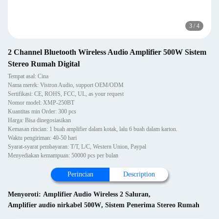
3
/
4
2 Channel Bluetooth Wireless Audio Amplifier 500W Sistem
Stereo Rumah Digital
Tempat asal: Cina
Nama merek: Vistron Audio, support OEM/ODM
Sertifikasi: CE, ROHS, FCC, UL, as your request
Nomor model: XMP-250BT
Kuantitas min Order: 300 pcs
Harga: Bisa dinegosiasikan
Kemasan rincian: 1 buah amplifier dalam kotak, lalu 6 buah dalam karton.
Waktu pengiriman: 40-50 hari
Syarat-syarat pembayaran: T/T, L/C, Western Union, Paypal
Menyediakan kemampuan: 50000 pcs per bulan
Perincian
Description
Menyoroti:
Amplifier Audio Wireless 2 Saluran
,
Amplifier audio nirkabel 500W
,
Sistem Penerima Stereo Rumah