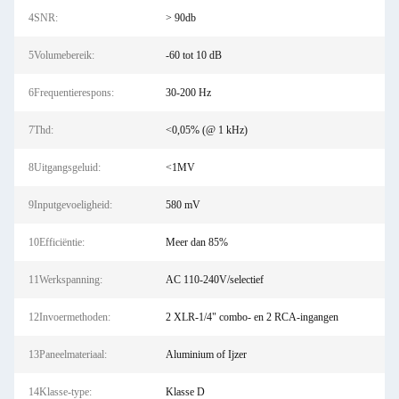
4SNR:
> 90db
5Volumebereik:
-60 tot 10 dB
6Frequentierespons:
30-200 Hz
7Thd:
<0,05% (@ 1 kHz)
8Uitgangsgeluid:
<1MV
9Inputgevoeligheid:
580 mV
10Efficiëntie:
Meer dan 85%
11Werkspanning:
AC 110-240V/selectief
12Invoermethoden:
2 XLR-1/4" combo- en 2 RCA-ingangen
13Paneelmateriaal:
Aluminium of Ijzer
14Klasse-type:
Klasse D