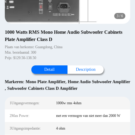
3
/
6
1000 Watts RMS Mono Home Audio Subwoofer Cabinets
Plate Amplifier Class D
Plaats van herkomst: Guangdong, China
Min. bestelaantal: 300
Prijs: $129.50-138.50
Detail
Description
Markeren:
Mono Plate Amplifier
,
Home Audio Subwoofer Amplifier
,
Subwoofer Cabinets Class D Amplifier
1Uitgangsvermogen:
1000w rms 4ohm
2Max Power:
met een vermogen van niet meer dan 2000 W
3Uitgangsimpedantie:
4 ohm