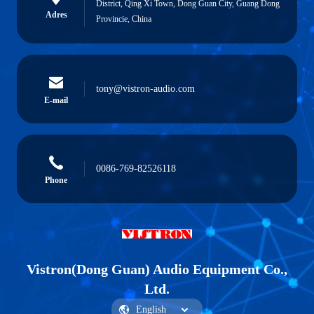
District, Qing Xi Town, Dong Guan City, Guang Dong
Adres
Provincie, China
tony@vistron-audio.com
E-mail
0086-769-82526118
Phone
Vistron(Dong Guan) Audio Equipment Co.,
Ltd.