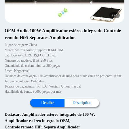
2
/
4
OEM Audio 100W Amplificador estéreo integrado Controle
remoto HiFi Separates Amplificador
Lugar de origem: China
Marca: Vistron Audio,support OEM/ODM
Certificação: CE,ROHS,FCC,ETL,etc
Número do modelo: BTA-250 Plus
Quantidade de ordem mínima: 300 peças
Preço: Negociável
Detalhes da embalagem: Um amplificador de uma peça numa caixa de presentes, 6 amplificadores numa caixa de cartão
Tempo de entrega: 35-45 dias
Termos de pagamento: T/T, L/C, Western Union, Paypal
Habilidade da fonte: 80000 peças por mês
Detalhe
Description
Destacar:
Amplificador estéreo integrado de 100 W
,
Amplificador estéreo integrado OEM
,
Controle remoto HiFi Separa Amplificador