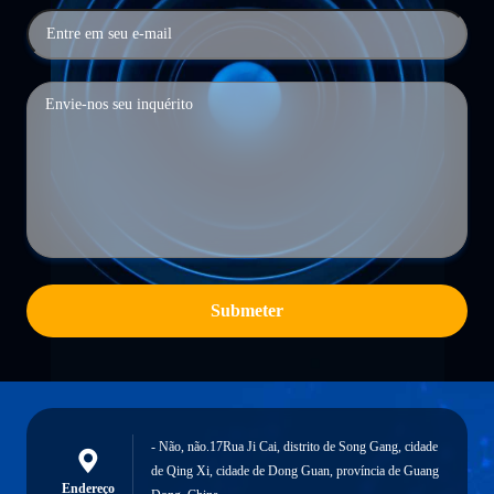
Submeter
- Não, não.17Rua Ji Cai, distrito de Song Gang, cidade
de Qing Xi, cidade de Dong Guan, província de Guang
Endereço