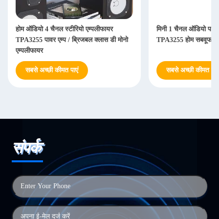
होम ऑडियो 4 चैनल स्टीरियो एम्पलीफायर
मिनी 1 चैनल ऑडियो पावर 
TPA3255 पावर एम्प / ब्रिजबल क्लास डी मोनो
TPA3255 होम सबवूफर ए
एम्पलीफायर
सबसे अच्छी कीमत पाएं
सबसे अच्छी कीमत पाएं
संपर्क