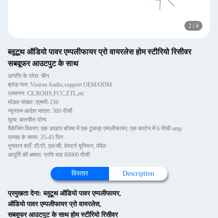
2
/
4
ब्लूटूथ ऑडियो पावर एम्पलीफायर प्रो वायरलेस होम स्टीरियो रिसीवर
सबवूफर आउटपुट के साथ
उत्पत्ति के प्लेस: चीन
ब्रांड नाम: Vistron Audio,support OEM/ODM
प्रमाणन: CE,ROHS,FCC,ETL,etc
मॉडल संख्या: एएमपी-150
न्यूनतम आदेश मात्रा: 300 पीसी
मूल्य: बातचीत योग्य
पैकेजिंग विवरण: एक उपहार बॉक्स में एक टुकड़ा एम्पलीफायर, एक कार्टन में 6 पीसी amp
प्रसव के समय: 35-45 दिन
भुगतान शर्तें: टी/टी, एल/सी, वेस्टर्न यूनियन, पेपैल
आपूर्ति की क्षमता: प्रति माह 80000 पीसी
विस्तार
Description
प्रमुखता देना:
ब्लूटूथ ऑडियो पावर एम्पलीफायर
,
ऑडियो पावर एम्पलीफायर प्रो वायरलेस
,
सबवूफर आउटपुट के साथ होम स्टीरियो रिसीवर