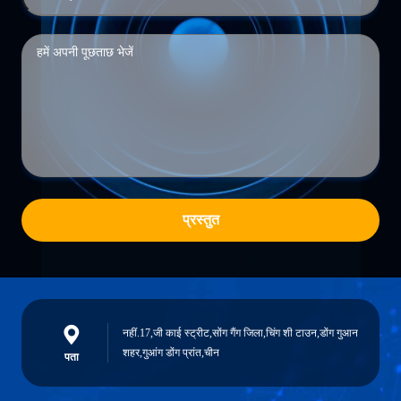
प्रस्तुत
नहीं.17,जी काई स्ट्रीट,सोंग गैंग जिला,चिंग शी टाउन,डोंग गुआन
शहर,गुआंग डोंग प्रांत,चीन
पता