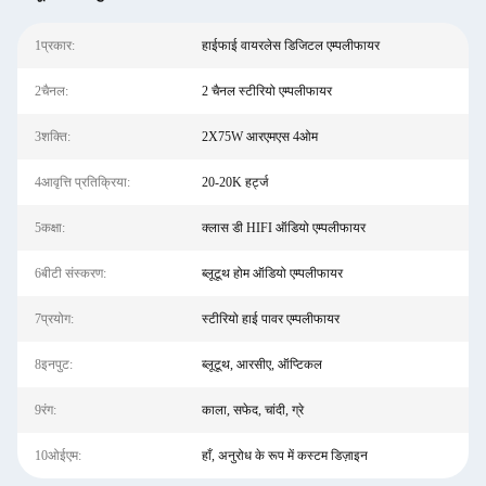
1प्रकार:
हाईफाई वायरलेस डिजिटल एम्पलीफायर
2चैनल:
2 चैनल स्टीरियो एम्पलीफायर
3शक्ति:
2X75W आरएमएस 4ओम
4आवृत्ति प्रतिक्रिया:
20-20K हर्ट्ज
5कक्षा:
क्लास डी HIFI ऑडियो एम्पलीफायर
6बीटी संस्करण:
ब्लूटूथ होम ऑडियो एम्पलीफायर
7प्रयोग:
स्टीरियो हाई पावर एम्पलीफायर
8इनपुट:
ब्लूटूथ, आरसीए, ऑप्टिकल
9रंग:
काला, सफेद, चांदी, ग्रे
10ओईएम:
हाँ, अनुरोध के रूप में कस्टम डिज़ाइन