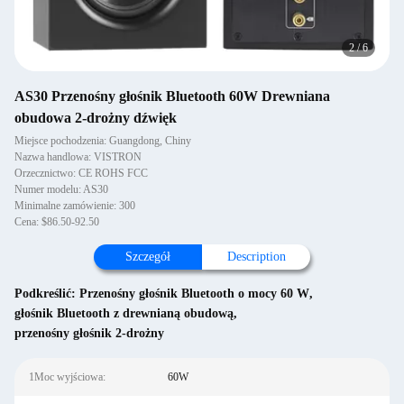
2
/
6
AS30 Przenośny głośnik Bluetooth 60W Drewniana
obudowa 2-drożny dźwięk
Miejsce pochodzenia: Guangdong, Chiny
Nazwa handlowa: VISTRON
Orzecznictwo: CE ROHS FCC
Numer modelu: AS30
Minimalne zamówienie: 300
Cena: $86.50-92.50
Szczegół
Description
Podkreślić:
Przenośny głośnik Bluetooth o mocy 60 W
,
głośnik Bluetooth z drewnianą obudową
,
przenośny głośnik 2-drożny
1Moc wyjściowa:
60W