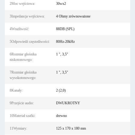
2Moc wejściowa:
30wx2
3Impedancja wejściowa:
4 Ohmy zrównoważone
4Wrażliwość:
88DB (SPL)
5Odpowiedź częstotliwości:
80Hz-20kHz
6Rozmiar głośnika
1 ", 3,5"
niskotonowego:
7Rozmiar głośnika
1 ", 3,5"
wysokotonowego:
8Kanały:
2 (2,0)
9Przejście audio:
DWUKROTNY
10Materiał szafki:
drewno
11Wymiary:
125 x 170 x 180 mm