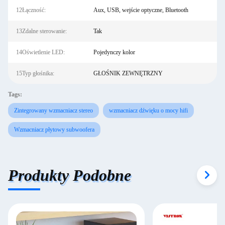
12Łączność:
Aux, USB, wejście optyczne, Bluetooth
13Zdalne sterowanie:
Tak
14Oświetlenie LED:
Pojedynczy kolor
15Typ głośnika:
GŁOŚNIK ZEWNĘTRZNY
Tags:
Zintegrowany wzmacniacz stereo
wzmacniacz dźwięku o mocy hifi
Wzmacniacz płytowy subwoofera
Produkty Podobne