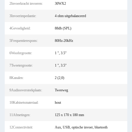
2Invoerkracht invoeren:
30WX2
3Invoerimpedantie:
4 ohm uitgebalanceerd
4Gevoeligheid:
88db (SPL)
5Frequentierespons:
80Hz-20kHz
6Woofergrootte:
1 ", 3.5"
7Tweetergrootte:
1 ", 3.5"
8Kanalen:
2 (2,0)
9Audiooversteekplaats:
Tweeweg
10Kabinetsmateriaal:
hout
11Afmetingen:
125 x 170 x 180 mm
12Connectiviteit:
Aux, USB, optische invoer, bluetooth