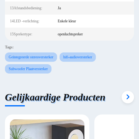
13Afstandsbediening:
Ja
14LED -verlichting:
Enkele kleur
15Sprekertype:
openluchtspreker
Tags:
Geïntegreerde stereoversterker
hifi-audioversterker
Subwoofer Plaatversterker
Gelijkaardige Producten