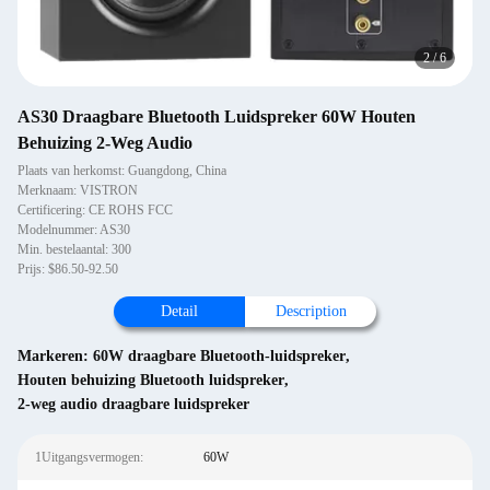
2
/
6
AS30 Draagbare Bluetooth Luidspreker 60W Houten
Behuizing 2-Weg Audio
Plaats van herkomst: Guangdong, China
Merknaam: VISTRON
Certificering: CE ROHS FCC
Modelnummer: AS30
Min. bestelaantal: 300
Prijs: $86.50-92.50
Detail
Description
Markeren:
60W draagbare Bluetooth-luidspreker
,
Houten behuizing Bluetooth luidspreker
,
2-weg audio draagbare luidspreker
1Uitgangsvermogen:
60W