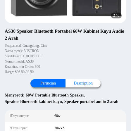
2
/
6
AS30 Speaker Bluetooth Portabel 60W Kabinet Kayu Audio
2 Arah
Tempat asal: Guangdong, Cina
Nama merek: VISTRON
Sertifikasi: CE ROHS FCC
Nomor model: AS30
Kuantitas min Order: 300
Harga: $86.50-92.50
Perincian
Description
Menyoroti:
60W Portable Bluetooth Speaker
,
Speaker Bluetooth kabinet kayu
,
Speaker portabel audio 2 arah
1Daya output:
60w
2Daya Input:
30wx2