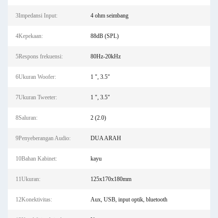
3Impedansi Input:
4 ohm seimbang
4Kepekaan:
88dB (SPL)
5Respons frekuensi:
80Hz-20kHz
6Ukuran Woofer:
1 ", 3.5"
7Ukuran Tweeter:
1 ", 3.5"
8Saluran:
2 (2.0)
9Penyeberangan Audio:
DUA ARAH
10Bahan Kabinet:
kayu
11Ukuran:
125x170x180mm
12Konektivitas:
Aux, USB, input optik, bluetooth