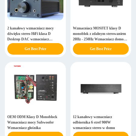
2 kanałowy wzmacniacz mocy
Wzmacniacz MOSFET klasy D
dźwięku stereo HiFi klasa D
monoblok z zdalnym sterowaniem
Desktop DAC wzmacniacz
20Hz - 250Hz Wzmacniacz domowy
słuchawek
subwoofer
Get Best Price
Get Best Price
OEM ODM Klasy D Monoblock
12 kanałowy wzmacniacz
Wzmacniacz mocy Subwoofer
odbiornika 6 stref 900W
Wzmacniacz głośnika
wzmacniacz stereo w domu