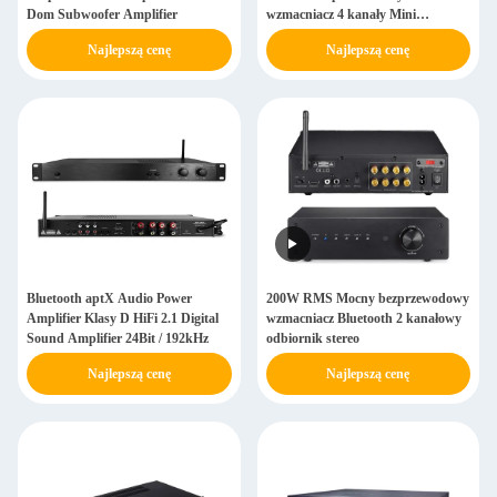
Dom Subwoofer Amplifier
wzmacniacz 4 kanały Mini
zintegrowany domowy odbiornik
Najlepszą cenę
Najlepszą cenę
stereo
Bluetooth aptX Audio Power
200W RMS Mocny bezprzewodowy
Amplifier Klasy D HiFi 2.1 Digital
wzmacniacz Bluetooth 2 kanałowy
Sound Amplifier 24Bit / 192kHz
odbiornik stereo
Najlepszą cenę
Najlepszą cenę