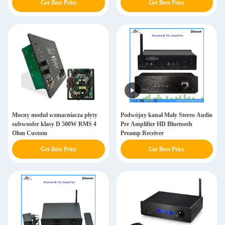
Get Best Price
Get Best Price
Mocny moduł wzmacniacza płyty
Podwójny kanał Mały Stereo Audio
subwoofer klasy D 500W RMS 4
Pre Amplifier HD Bluetooth
Ohm Custom
Preamp Receiver
Get Best Price
Get Best Price