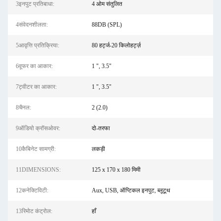
3इनपुट प्रतिबाधा:
4 ओम संतुलित
4संवेदनशीलता:
88DB (SPL)
5आवृत्ति प्रतिक्रिया:
80 हर्ट्ज-20 किलोहर्ट्ज़
6वूफर का आकार:
1 ", 3.5"
7ट्वीटर का आकार:
1 ", 3.5"
8चैनल:
2 (2.0)
9ऑडियो क्रॉसओवर:
दो-तरफा
10कैबिनेट सामग्री:
लकड़ी
11DIMENSIONS:
125 x 170 x 180 मिमी
12कनेक्टिविटी:
Aux, USB, ऑप्टिकल इनपुट, ब्लूटूथ
13रिमोट कंट्रोल:
हाँ