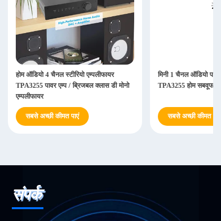
होम ऑडियो 4 चैनल स्टीरियो एम्पलीफायर
मिनी 1 चैनल ऑडियो पावर 
TPA3255 पावर एम्प / ब्रिजबल क्लास डी मोनो
TPA3255 होम सबवूफर ए
एम्पलीफायर
सबसे अच्छी कीमत पाएं
सबसे अच्छी कीमत पाएं
संपर्क