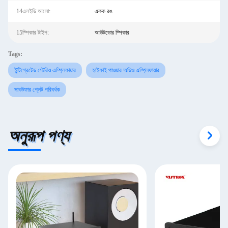
14এলইডি আলো:
একক রঙ
15স্পিকার টাইপ:
আউটডোর স্পিকার
Tags:
ইন্টিগ্রেটেড স্টেরিও এম্প্লিফায়ার
হাইফাই পাওয়ার অডিও এম্প্লিফায়ার
সাবউফার প্লেট পরিবর্ধক
অনুরূপ পণ্য