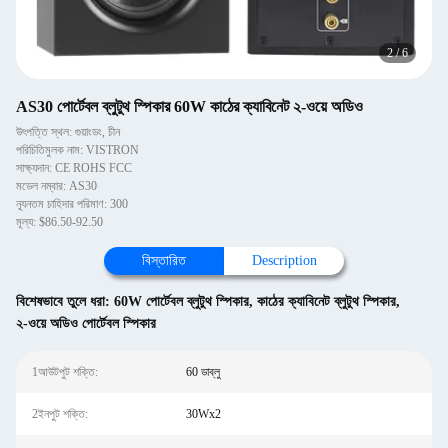
2
/
6
AS30 পোর্টেবল ব্লুটুথ স্পিকার 60W কাঠের ক্যাবিনেট ২-ওয়ে অডিও
উৎপত্তি স্থল: গুয়াংডং, চীন
পরিচিতিমুলক নাম: VISTRON
সাক্ষ্যদান: CE ROHS FCC
মডেল নম্বার: AS30
ন্যূনতম চাহিদার পরিমাণ: 300
মূল্য: $86.50-92.50
বিস্তারিত
Description
বিশেষভাবে তুলে ধরা:
60W পোর্টেবল ব্লুটুথ স্পিকার
,
কাঠের ক্যাবিনেট ব্লুটুথ স্পিকার
,
২-ওয়ে অডিও পোর্টেবল স্পিকার
1আউটপুট শক্তি:
60 ডাব্লু
2ইনপুট শক্তি:
30Wx2