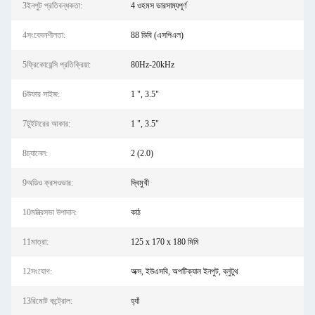
3ইনপুট প্রতিবন্ধকতা:
4 ওহমস ভারসাম্যপূর্ণ
4সংবেদনশীলতা:
88 ডিবি (এসপিএল)
5ফ্রিকোয়েন্সি প্রতিক্রিয়া:
80Hz-20kHz
6উফার সাইজ:
1 ", 3.5"
7টুইটারের আকার:
1 ", 3.5"
8চ্যানেল:
2 (2.0)
9অডিও ক্রসওভার:
দ্বিমুখী
10মন্ত্রিসভা উপাদান:
কাঠ
11মাত্রা:
125 x 170 x 180 মিমি
12সংযোগ:
অক্স, ইউএসবি, অপটিক্যাল ইনপুট, ব্লুটুথ
13রিমোট কন্ট্রোল:
হ্যাঁ