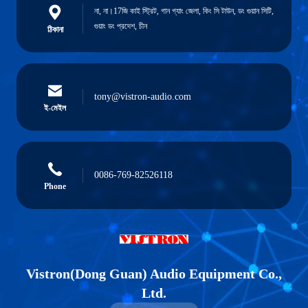
না, না।17জি কাই স্ট্রিট, গান গ্যাং জেলা, কিং সি টাউন, ডং গুয়ান সিটি,
গুয়াং ডং প্রদেশ, চীন
ঠিকানা
tony@vistron-audio.com
ই-মেইল
0086-769-82526118
Phone
Vistron(Dong Guan) Audio Equipment Co.,
Ltd.