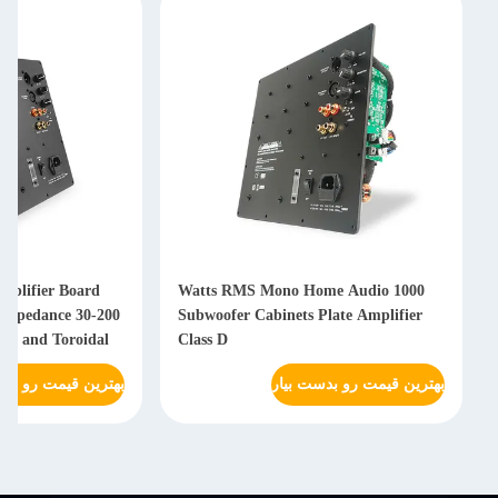
Class D Subwoofer Amplifier Board
1000 Watts RMS Mono Home
with 4 Ohm Output Impedance 30-200
Subwoofer Cabinets Plat
Hz Frequency Response and Toroidal
Class D
Power Supply
 بدست بیار
بهترین قیمت رو بدست بیار