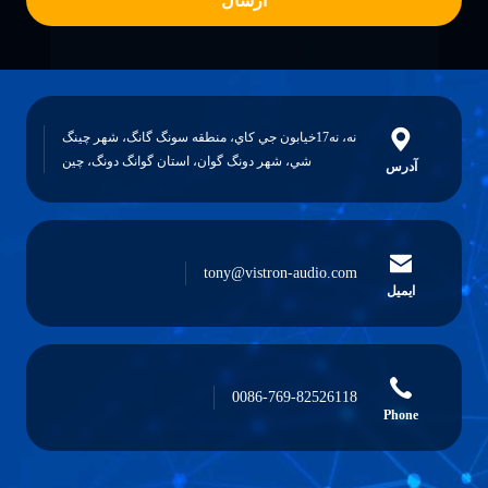
ارسال
نه، نه17خيابون جي کاي، منطقه سونگ گانگ، شهر چينگ
شي، شهر دونگ گوان، استان گوانگ دونگ، چين
tony@vistron-audio.
0086-769-82526