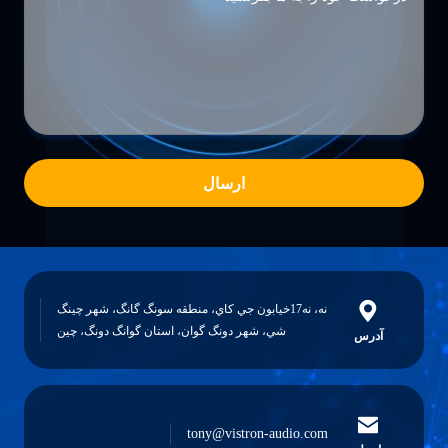
ارسال
نه، نه17خيابون جي کاي، منطقه سونگ گانگ، شهر چينگ
شي، شهر دونگ گوان، استان گوانگ دونگ، چين
آدرس
tony@vistron-audio.com