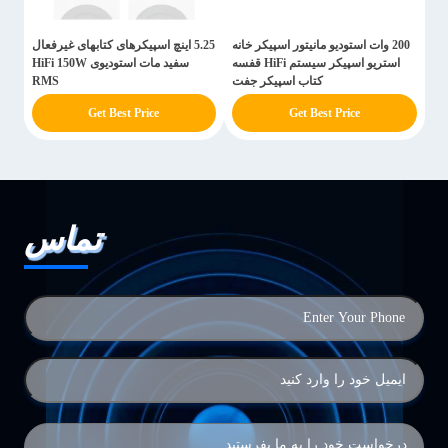
200 وات استودیو مانیتور اسپیکر خانه
5.25 اینچ اسپیکرهای کتابهای غیرفعال
استریو اسپیکر سیستم HiFi قفسه
سفید مات استودیوی HiFi 150W
کتاب اسپیکر جفت
RMS
Get Best Price
Get Best Price
تماس