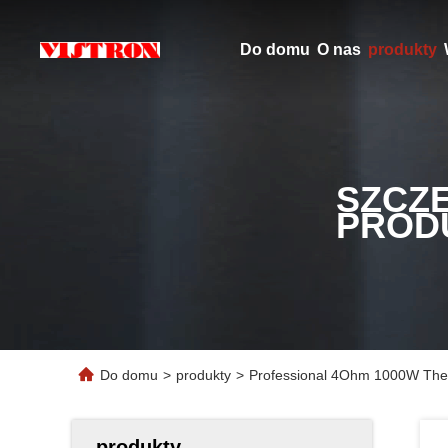
Do domu
O nas
produkty
SZCZ
PROD
Do domu
>
produkty
>
Professional 4Ohm 1000W Thea
produkty