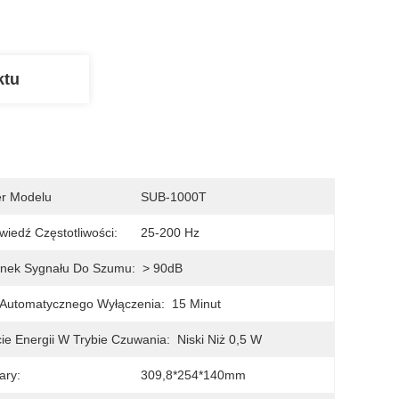
ktu
r Modelu
SUB-1000T
iedź Częstotliwości:
25-200 Hz
unek Sygnału Do Szumu:
> 90dB
Automatycznego Wyłączenia:
15 Minut
ie Energii W Trybie Czuwania:
Niski Niż 0,5 W
ary:
309,8*254*140mm