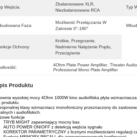
Zbalansowane XLR, 
yp Wejścia:
Typ W
Niezbalansowane RCA
Możliwość Przełączania W 
budowana Faza:
Wbud
Zakresie 0°-180°
Krótkie, Przegrzanie, 
unkcje Ochrony:
Nadmierne Natężenie Prądu, 
Przeciążenie
4Ohm Plate Power Amplifier
, 
Theater Audio
dkreślić:
Professional Mono Plate Amplifier
pis Produktu
ownia wysokiej mocy 4Ohm 1000W kino audiofilska płyta wzmacniacz
 produktu
esjonalnej klasy wzmacniacz monofoniczny przeznaczony do zastosow
ralnych i audiofilskich.
zowe funkcje
TRYB MIGHT zapewniający mocny bas
AUTO POWER ON/OFF z detekcją wejścia sygnału
KOREKTOR PARAMETRYCZNY z licznymi możliwościami regulacji czę
Funkcja MEMORY RECALL dla zaprogramowanych konfiguracji