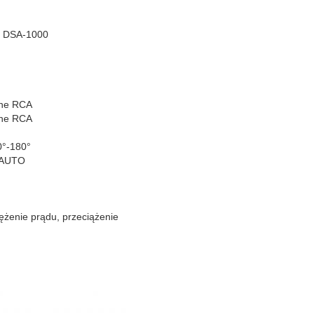
a DSA-1000
ane RCA
ane RCA
0°-180°
/ AUTO
ężenie prądu, przeciążenie