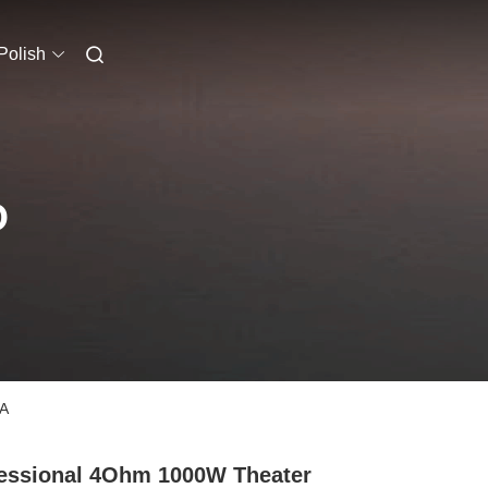
Polish
O
CA
essional 4Ohm 1000W Theater