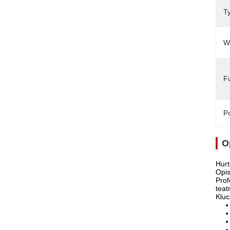
T
W
F
Po
O
Hurt
Opis
Prof
teat
Kluc