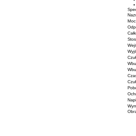
Spec
Naz
Moc
Odpo
Całk
Sto
Wejś
Wyjś
Czuł
Wbu
Wbu
Cza
Czu
Pobó
Och
Napi
Wymi
Obr