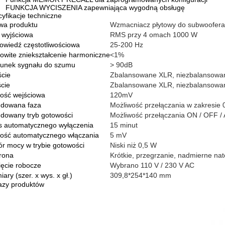
FUNKCJA WYCISZENIA zapewniająca wygodną obsługę
yfikacje techniczne
wa produktu
Wzmacniacz płytowy do subwoofer
 wyjściowa
RMS przy 4 omach 1000 W
wiedź częstotliwościowa
25-200 Hz
owite zniekształcenie harmoniczne
<1%
sunek sygnału do szumu
> 90dB
cie
Zbalansowane XLR, niezbalansow
cie
Zbalansowane XLR, niezbalansow
ość wejściowa
120mV
dowana faza
Możliwość przełączania w zakresie 
dowany tryb gotowości
Możliwość przełączania ON / OFF 
s automatycznego wyłączenia
15 minut
łość automatycznego włączania
5 mV
r mocy w trybie gotowości
Niski niż 0,5 W
rona
Krótkie, przegrzanie, nadmierne nat
ęcie robocze
Wybrano 110 V / 230 V AC
ary (szer. x wys. x gł.)
309,8*254*140 mm
azy produktów