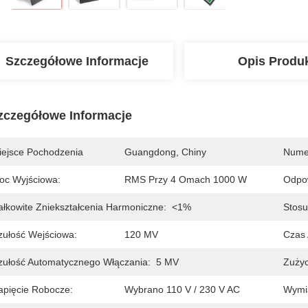
Szczegółowe Informacje
Opis Produ
zczegółowe Informacje
iejsce Pochodzenia
Guangdong, Chiny
Nume
oc Wyjściowa:
RMS Przy 4 Omach 1000 W
Odpow
ałkowite Zniekształcenia Harmoniczne:
<1%
Stos
zułość Wejściowa:
120 MV
Czas 
zułość Automatycznego Włączania:
5 MV
Zużyc
apięcie Robocze:
Wybrano 110 V / 230 V AC
Wymi