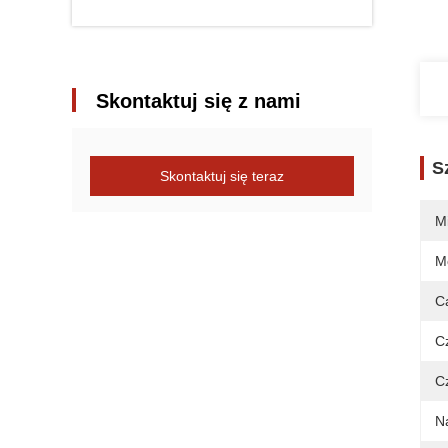
Skontaktuj się z nami
S
Skontaktuj się teraz
M
M
C
C
C
N