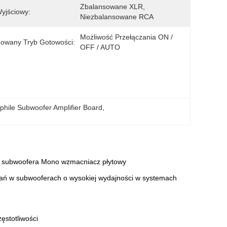
Zbalansowane XLR, 
yjściowy:
Niezbalansowane RCA
Możliwość Przełączania ON / 
owany Tryb Gotowości:
OFF / AUTO
phile Subwoofer Amplifier Board
, 
a subwoofera Mono wzmacniacz płytowy
ań w subwooferach o wysokiej wydajności w systemach
stotliwości