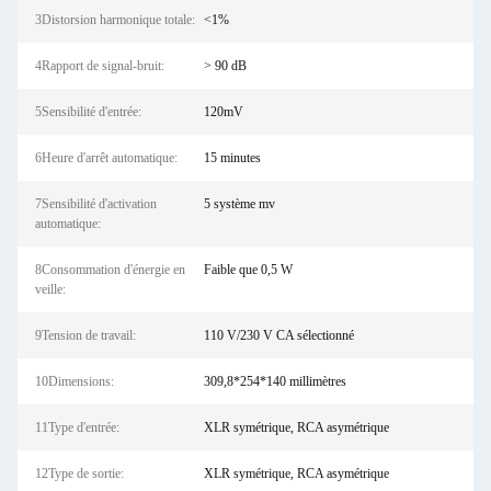
3Distorsion harmonique totale:
<1%
4Rapport de signal-bruit:
> 90 dB
5Sensibilité d'entrée:
120mV
6Heure d'arrêt automatique:
15 minutes
7Sensibilité d'activation
5 système mv
automatique:
8Consommation d'énergie en
Faible que 0,5 W
veille:
9Tension de travail:
110 V/230 V CA sélectionné
10Dimensions:
309,8*254*140 millimètres
11Type d'entrée:
XLR symétrique, RCA asymétrique
12Type de sortie:
XLR symétrique, RCA asymétrique