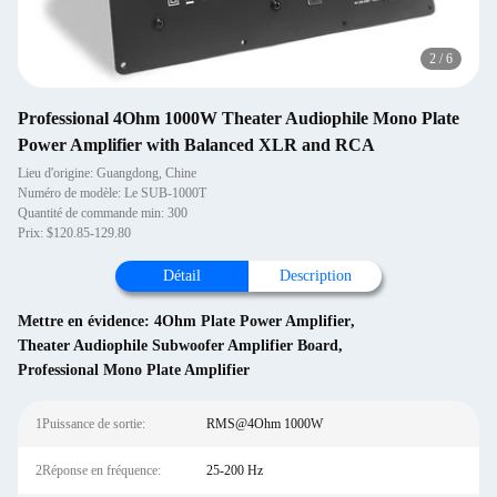
2
/
6
Professional 4Ohm 1000W Theater Audiophile Mono Plate
Power Amplifier with Balanced XLR and RCA
Lieu d'origine: Guangdong, Chine
Numéro de modèle: Le SUB-1000T
Quantité de commande min: 300
Prix: $120.85-129.80
Détail
Description
Mettre en évidence:
4Ohm Plate Power Amplifier
,
Theater Audiophile Subwoofer Amplifier Board
,
Professional Mono Plate Amplifier
1Puissance de sortie:
RMS@4Ohm 1000W
2Réponse en fréquence:
25-200 Hz