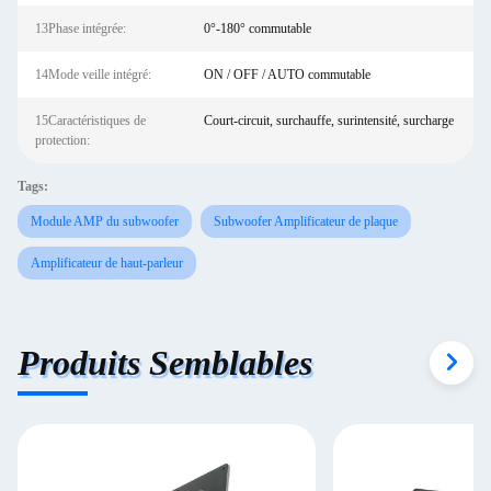
13Phase intégrée:
0°-180° commutable
14Mode veille intégré:
ON / OFF / AUTO commutable
15Caractéristiques de
Court-circuit, surchauffe, surintensité, surcharge
protection:
Tags:
Module AMP du subwoofer
Subwoofer Amplificateur de plaque
Amplificateur de haut-parleur
Produits Semblables