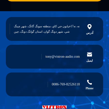
نه، نه17خيابون جي کاي، منطقه سونگ گانگ، شهر چينگ
شي، شهر دونگ گوان، استان گوانگ دونگ، چين
tony@vistron-audio.co
0086-769-8252611