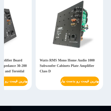
Class D Subwoofer Amplifier Board
1000 Watts RMS Mono Home 
with 4 Ohm Output Impedance 30-200
Subwoofer Cabinets Plate 
Hz Frequency Response and Toroidal
Class D
Power Supply
رو بدست بیار
بهترین قیمت رو بدست بیار