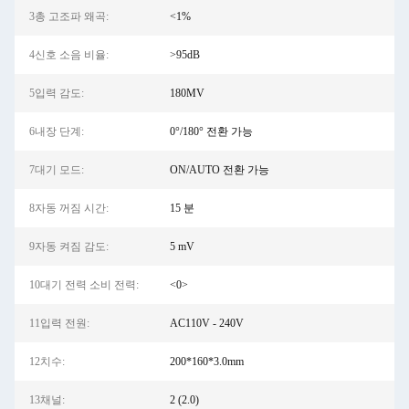
3총 고조파 왜곡:
<1%
4신호 소음 비율:
>95dB
5입력 감도:
180MV
6내장 단계:
0°/180° 전환 가능
7대기 모드:
ON/AUTO 전환 가능
8자동 꺼짐 시간:
15 분
9자동 켜짐 감도:
5 mV
10대기 전력 소비 전력:
<0>
11입력 전원:
AC110V - 240V
12치수:
200*160*3.0mm
13채널:
2 (2.0)