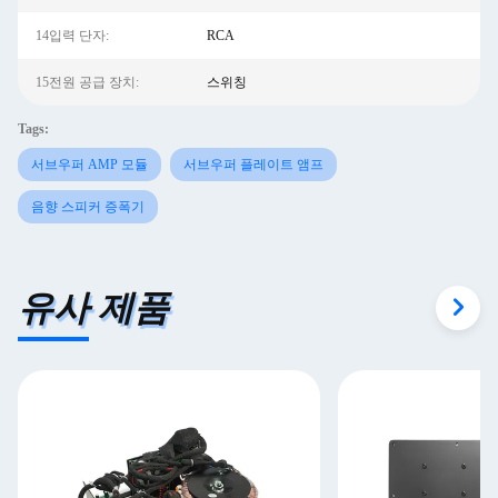
14입력 단자:
RCA
15전원 공급 장치:
스위칭
Tags:
서브우퍼 AMP 모듈
서브우퍼 플레이트 앰프
음향 스피커 증폭기
유사 제품