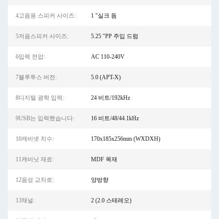
4고음용 스피커 사이즈:
1 "실크 돔
5저음스피커 사이즈:
5.25 "PP 주입 드럼
6입력 전압:
AC 110-240V
7블루투스 버전:
5.0 (APT-X)
8디지털 광학 입력:
24 비트/192kHz
9USB는 입력했습니다:
16 비트/48/44.1kHz
10캐비넷 치수:
170x185x256mm (WXDXH)
11캐비닛 재료:
MDF 목재
12음성 교차로:
양방향
13채널:
2 (2.0 스테레오)