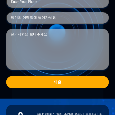
제출
- 아니17젠카이 거리, 송강구, 춘천시, 둥구안시, 광