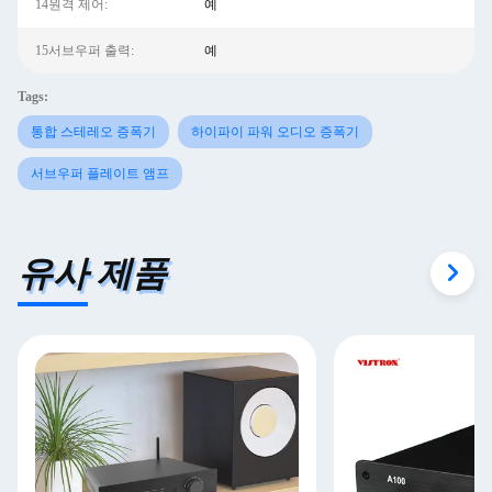
14원격 제어:
예
15서브우퍼 출력:
예
Tags:
통합 스테레오 증폭기
하이파이 파워 오디오 증폭기
서브우퍼 플레이트 앰프
유사 제품