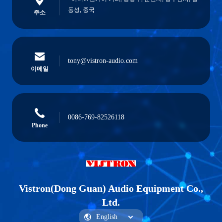
동성, 중국
주소
tony@vistron-audio.com
이메일
0086-769-82526118
Phone
Vistron(Dong Guan) Audio Equipment Co.,
Ltd.