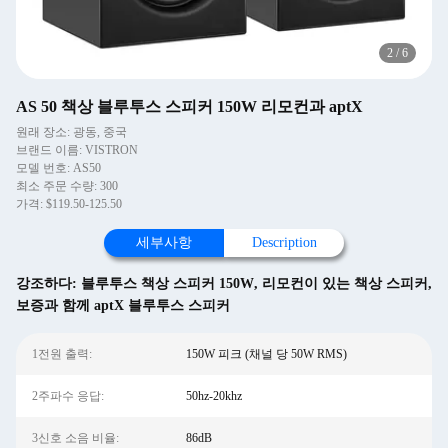
2
/
6
AS 50 책상 블루투스 스피커 150W 리모컨과 aptX
원래 장소: 광동, 중국
브랜드 이름: VISTRON
모델 번호: AS50
최소 주문 수량: 300
가격: $119.50-125.50
세부사항
Description
강조하다:
블루투스 책상 스피커 150W
,
리모컨이 있는 책상 스피커
,
보증과 함께 aptX 블루투스 스피커
1전원 출력:
150W 피크 (채널 당 50W RMS)
2주파수 응답:
50hz-20khz
3신호 소음 비율:
86dB