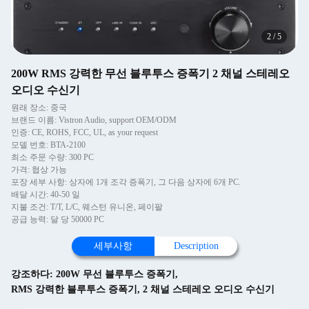
2
/
5
200W RMS 강력한 무선 블루투스 증폭기 2 채널 스테레오
오디오 수신기
원래 장소: 중국
브랜드 이름: Vistron Audio, support OEM/ODM
인증: CE, ROHS, FCC, UL, as your request
모델 번호: BTA-2100
최소 주문 수량: 300 PC
가격: 협상 가능
포장 세부 사항: 상자에 1개 조각 증폭기, 그 다음 상자에 6개 PC.
배달 시간: 40-50 일
지불 조건: T/T, L/C, 웨스턴 유니온, 페이팔
공급 능력: 달 당 50000 PC
세부사항
Description
강조하다:
200W 무선 블루투스 증폭기
,
RMS 강력한 블루투스 증폭기
,
2 채널 스테레오 오디오 수신기