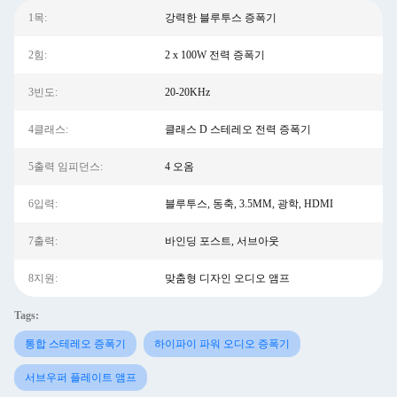
1목:
강력한 블루투스 증폭기
2힘:
2 x 100W 전력 증폭기
3빈도:
20-20KHz
4클래스:
클래스 D 스테레오 전력 증폭기
5출력 임피던스:
4 오옴
6입력:
블루투스, 동축, 3.5MM, 광학, HDMI
7출력:
바인딩 포스트, 서브아웃
8지원:
맞춤형 디자인 오디오 앰프
Tags:
통합 스테레오 증폭기
하이파이 파워 오디오 증폭기
서브우퍼 플레이트 앰프