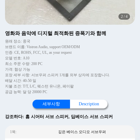
2
/
4
영화와 음악에 디지털 최적화된 증폭기와 함께
원래 장소: 중국
브랜드 이름: Vistron Audio, support OEM/ODM
인증: CE, ROHS, FCC, UL, as your request
모델 번호: A10
최소 주문 수량: 200 PC
가격: 협상 가능
포장 세부 사항: 서브우퍼 스피커 1개를 외부 상자에 포장합니다.
배달 시간: 40-50 일
지불 조건: T/T, L/C, 웨스턴 유니온, 페이팔
공급 능력: 달 당 20000 PC
세부사항
Description
강조하다:
홈 시어터 서브 스피커
,
딥베이스 서브 스피커
1목:
깊은 베이스 오디오 서브우퍼