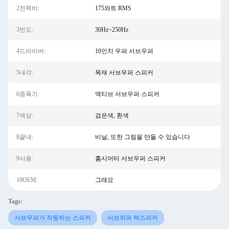
2전력비:
175와트 RMS
3빈도:
30Hz~250Hz
4드라이버:
10인치 우퍼 서브우퍼
5내각:
목재 서브우퍼 스피커
6증폭기:
액티브 서브우퍼 스피커
7색상:
검은색, 흰색
8끝내:
비닐, 또한 그림을 만들 수 있습니다
9사용:
홈시어터 서브우퍼 스피커
10OEM:
그래요
Tags:
서브우퍼가 작동하는 스피커
서브위퍼 럭스피커