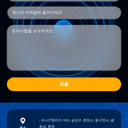
제출
- 아니17젠카이 거리, 송강구, 춘천시, 둥구안시, 광
동성, 중국