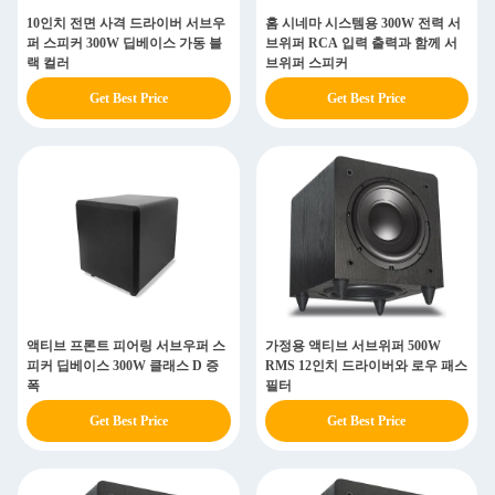
10인치 전면 사격 드라이버 서브우
홈 시네마 시스템용 300W 전력 서
퍼 스피커 300W 딥베이스 가동 블
브위퍼 RCA 입력 출력과 함께 서
랙 컬러
브위퍼 스피커
Get Best Price
Get Best Price
액티브 프론트 피어링 서브우퍼 스
가정용 액티브 서브위퍼 500W
피커 딥베이스 300W 클래스 D 증
RMS 12인치 드라이버와 로우 패스
폭
필터
Get Best Price
Get Best Price