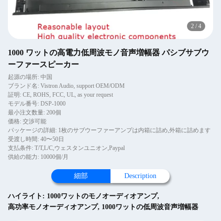
2
/
4
1000 ワットの高電力低周波モノ音声増幅器 パシブサブウ
ーファースピーカー
起源の場所: 中国
ブランド名: Vistron Audio, support OEM/ODM
証明: CE, ROHS, FCC, UL, as your request
モデル番号: DSP-1000
最小注文数量: 200個
価格: 交渉可能
パッケージの詳細: 1枚のサブウーファーアンプは内箱に詰め,外箱に詰めます
受渡し時間: 40〜50日
支払条件: T/T,L/C,ウェスタンユニオン,Paypal
供給の能力: 10000個/月
細部
Description
ハイライト:
1000ワットのモノオーディオアンプ
,
高功率モノオーディオアンプ
,
1000ワットの低周波音声増幅器