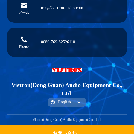
tony@vistron-audio.com
メール
0086-769-82526118
Phone
Vistron(Dong Guan) Audio Equipment Co.,
Ltd.
Vistron(Dong Guan) Audio Equipment Co., Ltd.
お問い合わせ
Get a Quote