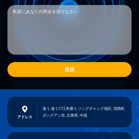
送信
違う 違う17江井通り,ソングギャング地区, 清西町,
ダングアン市, 広東県, 中国
アドレス