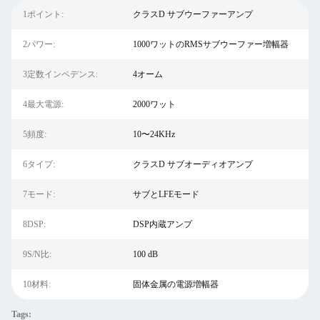
1ポイント:
クラスD サブウーファーアンプ
2パワー:
1000ワットのRMSサブウーファー増幅器
3定数インペデンス:
4オーム
4最大電源:
2000ワット
5頻度:
10〜24KHz
6タイプ:
クラスD サブオーディオアンプ
7モード:
サブとLFEモード
8DSP:
DSP内蔵アンプ
9S/N比:
100 dB
10材料:
固体金属の電源増幅器
Tags: