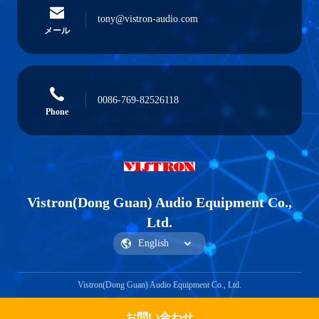
tony@vistron-audio.com
メール
0086-769-82526118
Phone
Vistron(Dong Guan) Audio Equipment Co.,
Ltd.
Vistron(Dong Guan) Audio Equipment Co., Ltd.
お問い合わせ
Get a Quote