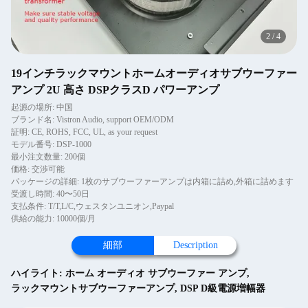
2
/
4
19インチラックマウントホームオーディオサブウーファー
アンプ 2U 高さ DSPクラスD パワーアンプ
起源の場所: 中国
ブランド名: Vistron Audio, support OEM/ODM
証明: CE, ROHS, FCC, UL, as your request
モデル番号: DSP-1000
最小注文数量: 200個
価格: 交渉可能
パッケージの詳細: 1枚のサブウーファーアンプは内箱に詰め,外箱に詰めます
受渡し時間: 40〜50日
支払条件: T/T,L/C,ウェスタンユニオン,Paypal
供給の能力: 10000個/月
細部
Description
ハイライト:
ホーム オーディオ サブウーファー アンプ
,
ラックマウントサブウーファーアンプ
,
DSP D級電源増幅器