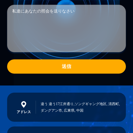
送信
違う 違う17江井通り,ソングギャング地区, 清西町,
ダングアン市, 広東県, 中国
アドレス