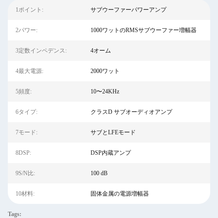
1ポイント:
サブウーファーパワーアンプ
2パワー:
1000ワットのRMSサブウーファー増幅器
3定数インペデンス:
4オーム
4最大電源:
2000ワット
5頻度:
10〜24KHz
6タイプ:
クラスD サブオーディオアンプ
7モード:
サブとLFEモード
8DSP:
DSP内蔵アンプ
9S/N比:
100 dB
10材料:
固体金属の電源増幅器
Tags: