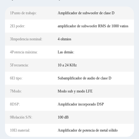
1Punto de trabajo:
Amplificador de subwoofer de clase D
2El poder:
amplificador de subwoofer RMS de 1000 vatios
3Impedencia nominal:
4 ohmios
4Potencia máxima:
Las demás:
5Frecuencia:
10 a 24 KHz
6El tipo:
Subamplificador de audio de clase D
7Modo:
Modo sub y modo LFE
8DSP:
Amplificador incorporado DSP
9Relación S/N:
100 dB
10El material:
Amplificador de potencia de metal sólido