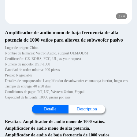
3
/
4
Amplificador de audio mono de baja frecuencia de alta
potencia de 1000 vatios para altavoz de subwoofer pasivo
Lugar de origen: China.
Nombre de la marca: Vistron Audio, support OEM/ODM
Certificación: CE, ROHS, FCC, UL, as your request
Número de modelo: DSP-1000
Cantidad de orden mínima: 200 piezas
Precio: Negociable
Detalles de empaquetado: 1 amplificador de subwoofer en una caja interior, luego envasado en una caja exterior.
Tiempo de entrega: 40 a 50 días
Condiciones de pago: T/T, L/C, Western Union, Paypal
Capacidad de la fuente: 10000 piezas por mes
Detalle
Description
Resaltar:
Amplificador de audio mono de 1000 vatios
,
Amplificador de audio mono de alta potencia
,
Amplificador de audio de baja frecuencia de 1000 vatios