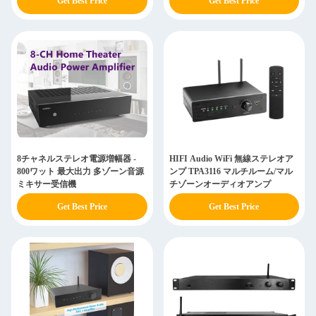
Get Best Price
Get Best Price
8チャネルステレオ電源増幅器 -
HIFI Audio WiFi 無線ステレオア
800ワット 最大出力 多ゾーン音源
ンプ TPA3116 マルチルーム/マル
ミキサー受信機
チゾーンオーディオアンプ
Get Best Price
Get Best Price