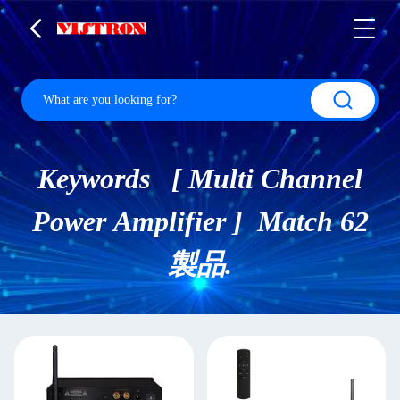
Keywords [ Multi Channel
Power Amplifier ] Match 62
製品.