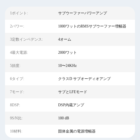
1ポイント:
サブウーファーパワーアンプ
2パワー:
1000ワットのRMSサブウーファー増幅器
3定数インペデンス:
4オーム
4最大電源:
2000ワット
5頻度:
10〜24KHz
6タイプ:
クラスD サブオーディオアンプ
7モード:
サブとLFEモード
8DSP:
DSP内蔵アンプ
9S/N比:
100 dB
10材料:
固体金属の電源増幅器