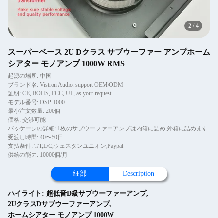
2
/
4
スーパーベース 2U Dクラス サブウーファー アンプホーム
シアター モノアンプ 1000W RMS
起源の場所: 中国
ブランド名: Vistron Audio, support OEM/ODM
証明: CE, ROHS, FCC, UL, as your request
モデル番号: DSP-1000
最小注文数量: 200個
価格: 交渉可能
パッケージの詳細: 1枚のサブウーファーアンプは内箱に詰め,外箱に詰めます
受渡し時間: 40〜50日
支払条件: T/T,L/C,ウェスタンユニオン,Paypal
供給の能力: 10000個/月
細部
Description
ハイライト:
超低音D級サブウーファーアンプ
,
2UクラスDサブウーファーアンプ
,
ホームシアター モノアンプ 1000W