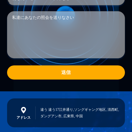
送信
違う 違う17江井通り,ソングギャング地区, 清西町,
ダングアン市, 広東県, 中国
アドレス