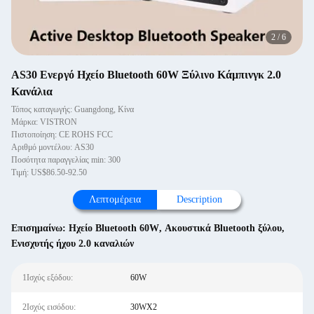
2
/
6
AS30 Ενεργό Ηχείο Bluetooth 60W Ξύλινο Κάμπινγκ 2.0
Κανάλια
Τόπος καταγωγής: Guangdong, Κίνα
Μάρκα: VISTRON
Πιστοποίηση: CE ROHS FCC
Αριθμό μοντέλου: AS30
Ποσότητα παραγγελίας min: 300
Τιμή: US$86.50-92.50
Λεπτομέρεια
Description
Επισημαίνω:
Ηχείο Bluetooth 60W
,
Ακουστικά Bluetooth ξύλου
,
Ενισχυτής ήχου 2.0 καναλιών
1Ισχύς εξόδου:
60W
2Ισχύς εισόδου:
30WX2