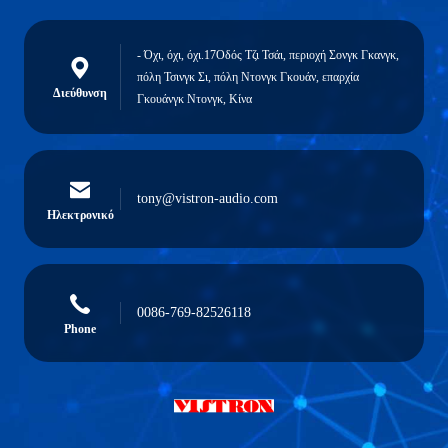
- Όχι, όχι, όχι.17Οδός Τζι Τσάι, περιοχή Σονγκ Γκανγκ,
πόλη Τσινγκ Σι, πόλη Ντονγκ Γκουάν, επαρχία
Διεύθυνση
Γκουάνγκ Ντονγκ, Κίνα
tony@vistron-audio.com
Ηλεκτρονικό
0086-769-82526118
Phone