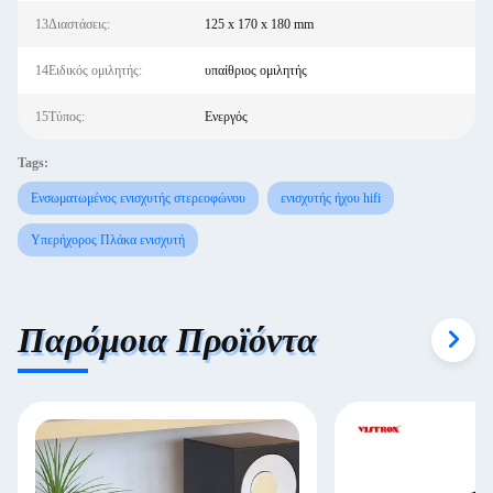
13Διαστάσεις:
125 x 170 x 180 mm
14Ειδικός ομιλητής:
υπαίθριος ομιλητής
15Τύπος:
Ενεργός
Tags:
Ενσωματωμένος ενισχυτής στερεοφώνου
ενισχυτής ήχου hifi
Υπερήχορος Πλάκα ενισχυτή
Παρόμοια Προϊόντα