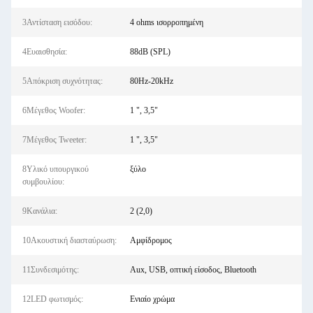
3Αντίσταση εισόδου:
4 ohms ισορροπημένη
4Ευαισθησία:
88dB (SPL)
5Απόκριση συχνότητας:
80Hz-20kHz
6Μέγεθος Woofer:
1 ", 3,5"
7Μέγεθος Tweeter:
1 ", 3,5"
8Υλικό υπουργικού
ξύλο
συμβουλίου:
9Κανάλια:
2 (2,0)
10Ακουστική διασταύρωση:
Αμφίδρομος
11Συνδεσιμότης:
Aux, USB, οπτική είσοδος, Bluetooth
12LED φωτισμός:
Ενιαίο χρώμα