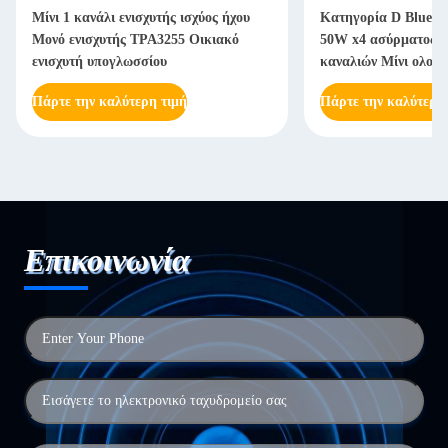
Μίνι 1 κανάλι ενισχυτής ισχύος ήχου
Κατηγορία D Bluetoo
Μονό ενισχυτής TPA3255 Οικιακό
50W x4 ασύρματος εν
ενισχυτή υπογλωσσίου
καναλιών Μίνι ολοκ
στερεοφωνικό δέκτη
Πάρτε την καλύτερη τιμή
Πάρτε την καλύτερη
Επικοινωνία