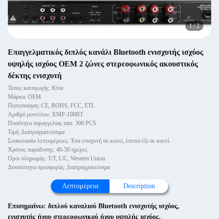
1
/
2
Επαγγελματικός διπλός κανάλι Bluetooth ενισχυτής ισχύος
υψηλής ισχύος OEM 2 ζώνες στερεοφωνικός ακουστικός
δέκτης ενισχυτή
Τόπος καταγωγής: Κίνα
Μάρκα: OEM
Πιστοποίηση: CE, ROHS, FCC, ETL
Αριθμό μοντέλου: XMP-100BT
Ποσότητα παραγγελίας min: 300 PCS
Τιμή: Διαπραγματεύσιμα
Συσκευασία λεπτομέρειες: Ένα ενισχυτή σε κουτί, έπειτα έξι σε κουτί.
Χρόνος παράδοσης: 40-50 ημέρες
Όροι πληρωμής: T/T, L/C, Western Union
Δυνατότητα προσφοράς: Διαπραγματεύσιμα
Λεπτομέρεια
Description
Επισημαίνω:
διπλού καναλιού Bluetooth ενισχυτής ισχύος
,
ενισχυτής ήχου στερεοφωνικού ήχου υψηλής ισχύος
,