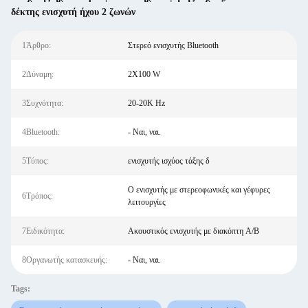
δέκτης ενισχυτή ήχου 2 ζωνών
1Άρθρο:
Στερεό ενισχυτής Bluetooth
2Δύναμη:
2X100 W
3Συχνότητα:
20-20K Hz
4Bluetooth:
- Ναι, ναι.
5Τύπος:
ενισχυτής ισχύος τάξης δ
Ο ενισχυτής με στερεοφωνικές και γέφυρες
6Τρόπος:
λειτουργίες
7Ειδικότητα:
Ακουστικός ενισχυτής με διακόπτη A/B
8Οργανωτής κατασκευής:
- Ναι, ναι.
Tags: