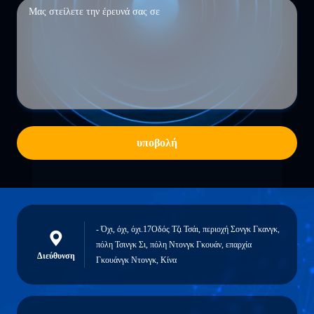
υποβολή
- Όχι, όχι, όχι.17Οδός Τζι Τσάι, περιοχή Σονγκ Γκανγκ,
πόλη Τσινγκ Σι, πόλη Ντονγκ Γκουάν, επαρχία
Διεύθυνση
Γκουάνγκ Ντονγκ, Κίνα