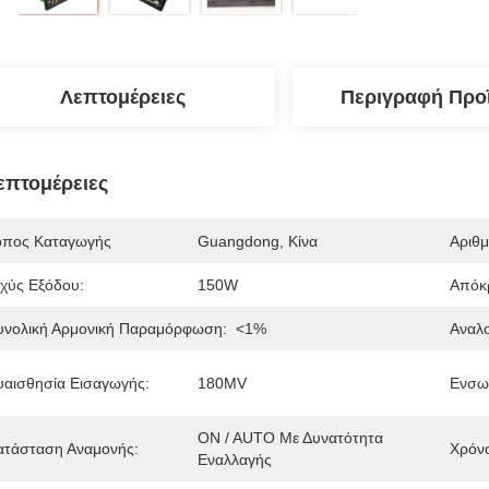
Λεπτομέρειες
Περιγραφή Προ
επτομέρειες
όπος Καταγωγής
Guangdong, Κίνα
Αριθ
σχύς Εξόδου:
150W
Απόκρ
υνολική Αρμονική Παραμόρφωση:
<1%
Αναλο
υαισθησία Εισαγωγής:
180MV
Ενσω
ON / AUTO Με Δυνατότητα 
ατάσταση Αναμονής:
Χρόν
Εναλλαγής