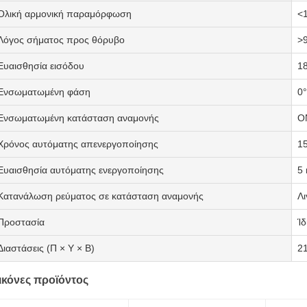
Ολική αρμονική παραμόρφωση
<
Λόγος σήματος προς θόρυβο
>
Ευαισθησία εισόδου
1
Ενσωματωμένη φάση
0°
Ενσωματωμένη κατάσταση αναμονής
O
Χρόνος αυτόματης απενεργοποίησης
1
Ευαισθησία αυτόματης ενεργοποίησης
5
Κατανάλωση ρεύματος σε κατάσταση αναμονής
Λ
Προστασία
Ίδ
Διαστάσεις (Π × Υ × Β)
2
ικόνες προϊόντος