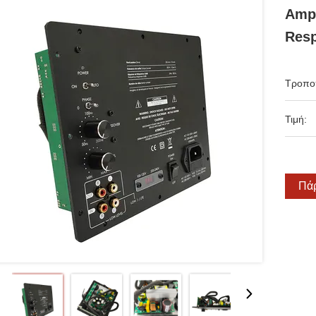
Ampl
Resp
Τροπο
Τιμή:
Πάρ