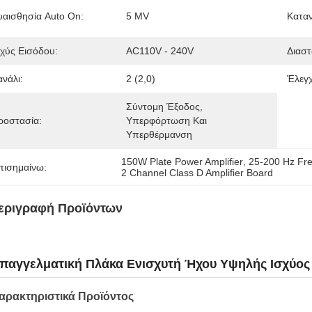
υαισθησία Auto On:
5 MV
Κατα
σχύς Εισόδου:
AC110V - 240V
Διαστ
ανάλι:
2 (2,0)
Έλεγχ
Σύντομη Έξοδος, 
ροστασία:
Υπερφόρτωση Και 
Υπερθέρμανση
150W Plate Power Amplifier
, 
25-200 Hz Fre
πισημαίνω:
2 Channel Class D Amplifier Board
εριγραφή Προϊόντων
παγγελματική Πλάκα Ενισχυτή Ήχου Υψηλής Ισχύος 
αρακτηριστικά Προϊόντος