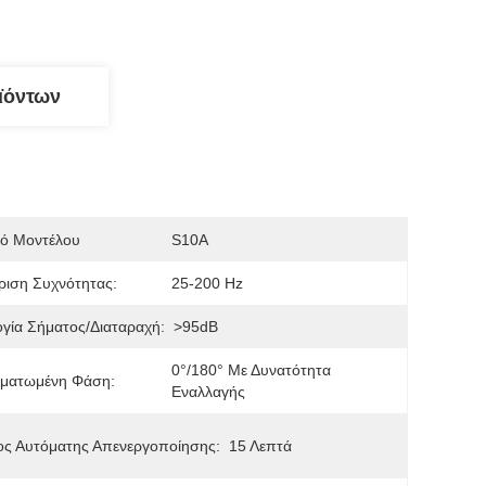
ϊόντων
μό Μοντέλου
S10A
ιση Συχνότητας:
25-200 Hz
γία Σήματος/διαταραχή:
>95dB
0°/180° Με Δυνατότητα 
ματωμένη Φάση:
Εναλλαγής
ος Αυτόματης Απενεργοποίησης:
15 Λεπτά