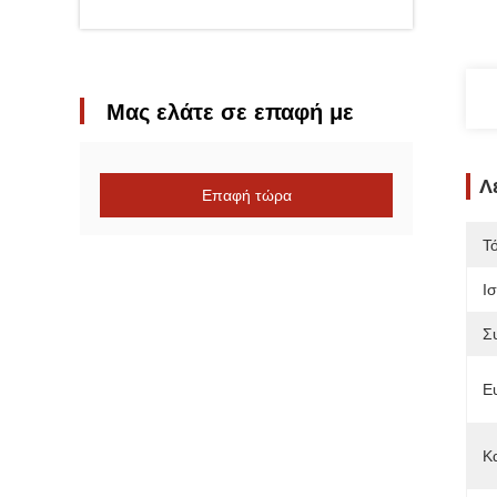
Μας ελάτε σε επαφή με
Λ
Επαφή τώρα
Τ
Ι
Σ
Ε
Κ