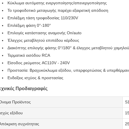
Κύκλωμα αυτόματης ενεργοποίησης/απενεργοποίησης
Το τροφοδοτικό μεταγωγής παρέχει εξαιρετική απόδοση
Επιλέξιμη τάση τροφοδοσίας 110/230V
Επιλέξιμη φάση 0°-180°
Επιλογές κατάστασης αναμονής On/auto
Έλεγχος μεταβλητού επιπέδου κέρδους
Διακόπτης επιλογής φάσης 0°/180° & έλεγχος μεταβλητού χαμηλο
Τερματικό εισόδου RCA
Είσοδος ρεύματος AC110V - 240V
Προστασία: Βραχυκύκλωμα εξόδου, υπερφορτώσεις & υπερθέρμα
Ενδείξεις ισχύος & προστασίας
εχνικές Προδιαγραφές
Όνομα Προϊόντος
S1
Ισχύς εξόδου
1
Απόκριση συχνότητας
2