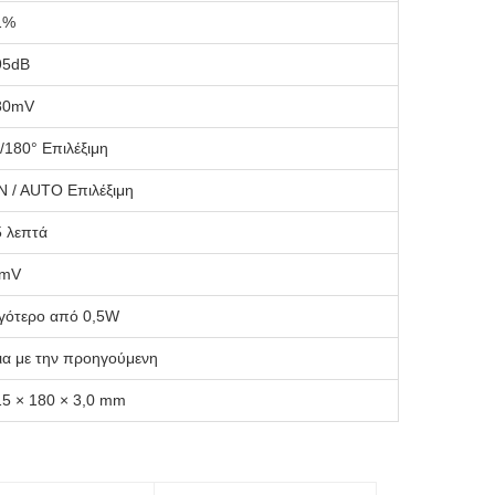
1%
95dB
80mV
/180° Επιλέξιμη
N / AUTO Επιλέξιμη
5 λεπτά
 mV
ιγότερο από 0,5W
ια με την προηγούμενη
15 × 180 × 3,0 mm