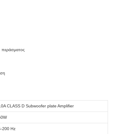
ύ περάσματος
νση
0A CLASS D Subwoofer plate Amplifier
50W
5-200 Hz