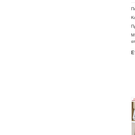
Π
Κ
Π
Μ
α
Ε