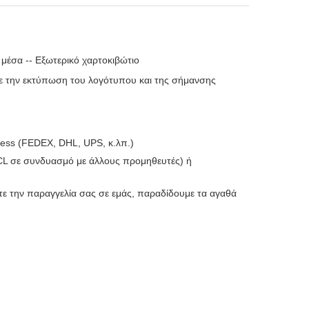
μέσα -- Εξωτερικό χαρτοκιβώτιο
με την εκτύπωση του λογότυπου και της σήμανσης
ress (FEDEX, DHL, UPS, κ.λπ.)
LCL σε συνδυασμό με άλλους προμηθευτές) ή
ώστε την παραγγελία σας σε εμάς, παραδίδουμε τα αγαθά