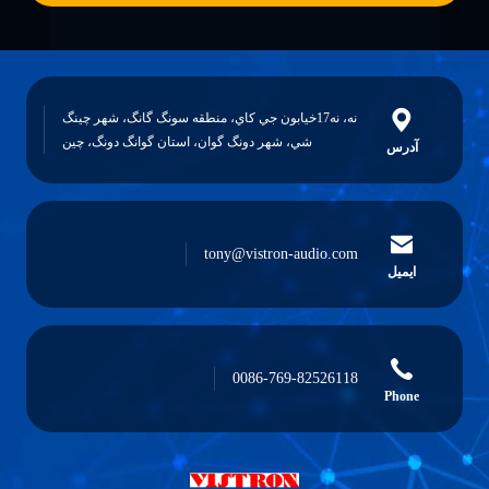
خيابون جي کاي، منطقه سونگ گانگ، شهر چينگ
ر دونگ گوان، استان گوانگ دونگ، چين
tony@vistr
0086-