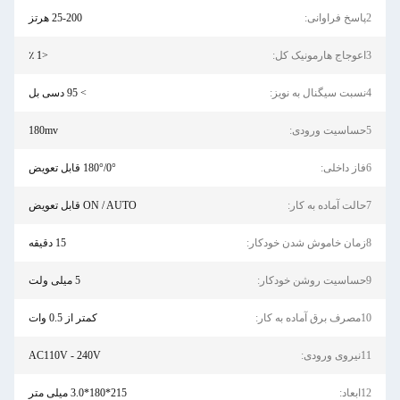
25-200 هرتز
<1 ٪
> 95 دسی بل
180mv
0°/180° قابل تعویض
ON / AUTO قابل تعویض
15 دقیقه
5 میلی ولت
کمتر از 0.5 وات
AC110V - 240V
215*180*3.0 میلی متر