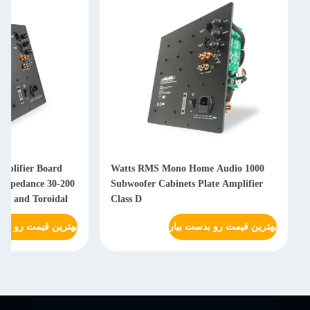
e
Class D Subwoofer Amplifier Board
1000 Watts RMS
nd
with 4 Ohm Output Impedance 30-200
Subwoofer Cabi
Hz Frequency Response and Toroidal
Class D
Power Supply
ر
بهترین قیمت رو بدست بیار
بهت