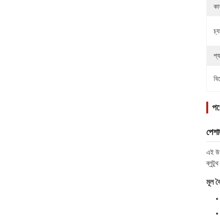
কার
চ্
প্
বি
পণ্
পেশা
এই উচ
ব্লুটু
মূল বৈ