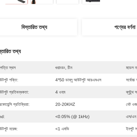
বিস্তারিত তথ্য
পণ্যের বর্ণনা
স্তারিত তথ্য
পত্তি স্থল
গুয়াংডং, চীন
মডেল নম
টপুট শক্তি:
4*50 ডাব্লু আউটপুট আরএমএস
সর্বোচ্
টপুট প্রতিবন্ধকতা:
4 ওহম
ব্লুটুথ 
িকোয়েন্সি প্রতিক্রিয়া:
20-20KHZ
নেট ওজ
hd:
<0.05% (@ 1kHz)
এস/এন 
টপুট নয়েজ:
<1 এমভি
ইনপুট 