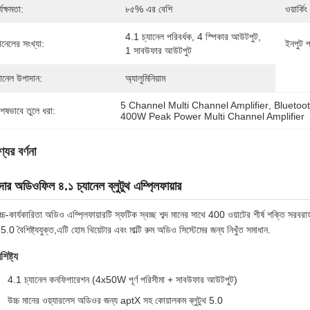
্যক্ষমতা:
৮৫% এর বেশি
ওয়ার্কি
4.1 চ্যানেল পরিবর্ধক, 4 স্পিকার আউটপুট, 
যানেলের সংখ্যা:
ইনপুট প
1 সাবউফার আউটপুট
যানেল উপাদান:
অ্যালুমিনিয়াম
5 Channel Multi Channel Amplifier
, 
Bluetoot
শেষভাবে তুলে ধরা:
400W Peak Power Multi Channel Amplifier
যের বর্ণনা
দার অডিওফিল ৪.১ চ্যানেল ব্লুটুথ এম্প্লিফায়ার
্চ-কার্যকারিতা অডিও এম্প্লিফায়ারটি স্ফটিক স্বচ্ছ শব্দ মানের সাথে 400 ওয়াটের শীর্ষ শক্ত
থ 5.0 বৈশিষ্ট্যযুক্ত,এটি হোম থিয়েটার এবং মাল্টি রুম অডিও সিস্টেমের জন্য নিখুঁত সমাধান.
শিষ্ট্য
4.1 চ্যানেল কনফিগারেশন (4x50W পূর্ণ পরিসীমা + সাবউফার আউটপুট)
উচ্চ মানের ওয়্যারলেস অডিওর জন্য aptX সহ কোয়ালকম ব্লুটুথ 5.0