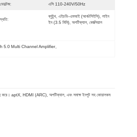
ং ভোল্টেজ:
এসি 110-240V/50Hz
ব্লুটুথ, এইচডি-এমআই (আর্ক/সিইসি), লাইন 
দ্ধতি:
ইন (3.5 মিমি), অপটিক্যাল, কোক্সিয়াল
h 5.0 Multi Channel Amplifier
, 
ি সরবরাহ করে। aptX, HDMI (ARC), অপটিক্যাল, এবং সমাক্ষ ইনপুট সহ কোয়ালকম