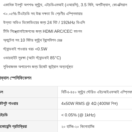
একাধিক ইনপুট অপশনঃ ব্লুটুথ, এইচডিএমআই (এআরসি), 3.5 মিমি, অপটিক্যাল, কোএক্সিয়াল
<০.০৫% টিএইচডি সহ উচ্চ দক্ষতা ডি শ্রেণীর এম্প্লিফায়ার
উন্নত অডিও ডিকোডিংয়ের জন্য 24 বিট / 192kHz ডিএসি
টিভি সিঙ্ক্রোনাইজেশনের জন্য HDMI ARC/CEC ফাংশন
অ্যান্টেনা সহ 10 মিটার ব্লুটুথ ট্রান্সমিশন রেঞ্জ
স্ট্যান্ডবাই পাওয়ার খরচ <0.5W
ওভারহাইট সুরক্ষা (অটো স্ট্যান্ডবাই 85°C)
সুবিধাজনক অপারেশন জন্য রিমোট কন্ট্রোল অন্তর্ভুক্ত
িক্যাল স্পেসিফিকেশন
েল
বিটিএ-৪৫০ ব্লুটুথ স্টেরিও এইচআইএফআই এম্প্লিফা
টপুট পাওয়ার
4x50W RMS @ 4Ω (400W পিক)
এইচডি
< 0.05% (@ 1kHz)
িকোয়েন্সি প্রতিক্রিয়া
২০ হার্টজ-২০ কিলোহার্টজ