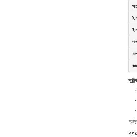
সং
ইন
ইনপ
পাও
মাত
ওজ
ব্লুটু
দ্রষ্ট
অপার