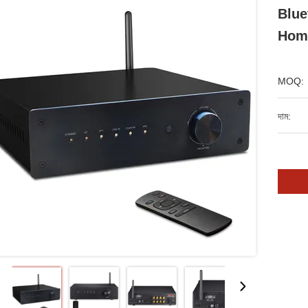
Blue
Hom
MOQ:
দাম: