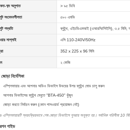
কেত-শব্দ অনুপাত
> ৯৫ ডিবি
পুট সংবেদনশীলতা
৫৮০ এমভি
ুট পদ্ধতি
ব্লুটুথ, এইচডিএমআই (এআরসি/সিইসি), ৩.৫ মিমি, অপ
য়ার সাপ্লাই
এসি 110-240V/50Hz
্রা
352 x 225 x 96 মিমি
ন
২ কেজি
থ জোড়া নির্দেশিকা
এম্প্লিফায়ার এবং আপনার অডিও ডিভাইস উভয়ের উপর ব্লুটুথ মোড চালু করুন
আপনার ডিভাইসের ব্লুটুথ মেনুতে "BTA-450" খুঁজুন
জোড়া করতে নির্বাচন করুন (কোন পাসওয়ার্ড প্রয়োজন নেই)
ব্যঃ এম্প্লিফায়ারটি স্বয়ংক্রিয়ভাবে শেষ জোড়া ডিভাইসে পুনরায় সংযুক্ত হয়। সর্বাধিক পরিসীমা 10 
েশন গাইড