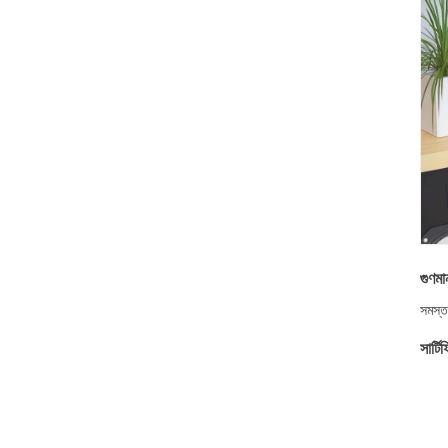
গুণমা
সমস্ত
সার্ট