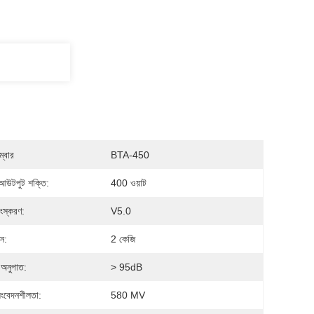
্বার
BTA-450
চ আউটপুট শক্তি:
400 ওয়াট
সংস্করণ:
V5.0
ন:
2 কেজি
অনুপাত:
> 95dB
সংবেদনশীলতা:
580 MV