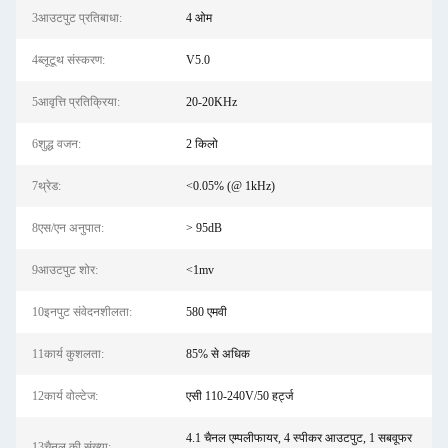
3आउटपुट प्रतिबाधा:
4 ओम
4ब्लूटूथ संस्करण:
V5.0
5आवृत्ति प्रतिक्रिया:
20-20KHz
6शुद्ध वजन:
2 किलो
7थ्रेड:
<0.05% (@ 1kHz)
8एस/एन अनुपात:
> 95dB
9आउटपुट शोर:
<1mv
10इनपुट संवेदनशीलता:
580 एमवी
11कार्य कुशलता:
85% से अधिक
12कार्य वोल्टेज:
एसी 110-240V/50 हर्ट्ज
4.1 चैनल एम्पलीफायर, 4 स्पीकर आउटपुट, 1 सबवूफर
13चैनल की संख्या: