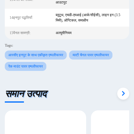
आउटपुट
ब्लूटूथ, एचडी-एमआई (आर्क/सीईसी), लाइन इन (3.5
14इनपुट पद्धतियाँ:
मिमी), ऑप्टिकल, समाक्षीय
15पैनल सामग्री:
अल्युमीनियम
Tags:
आरसीए इनपुट के साथ एकीकृत एम्पलीफायर
मल्टी चैनल पावर एम्पलीफायर
रैक माउंट पावर एम्पलीफायर
समान उत्पाद