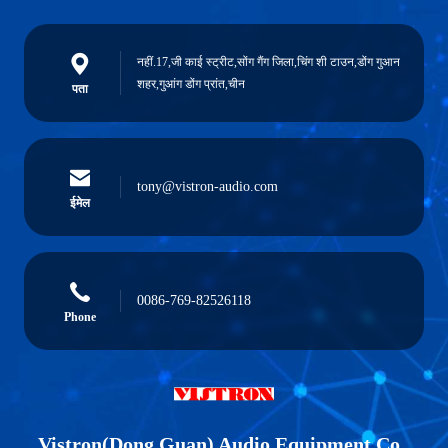
नहीं.17,जी काई स्ट्रीट,सोंग गैंग जिला,चिंग शी टाउन,डोंग गुआन
शहर,गुआंग डोंग प्रांत,चीन
पता
tony@vistron-audio.com
ईमेल
0086-769-82526118
Phone
Vistron(Dong Guan) Audio Equipment Co.,