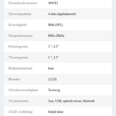
2Invoerkracht invoeren:
30WX2
3Invoerimpedantie:
4 ohm uitgebalanceerd
4Gevoeligheid:
88db (SPL)
5Frequentierespons:
80Hz-20kHz
6Woofergrootte:
1 ", 3.5"
7Tweetergrootte:
1 ", 3.5"
8Kabinetsmateriaal:
hout
9Kanalen:
2 (2,0)
10Audiooversteekplaats:
Tweeweg
11Connectiviteit:
Aux, USB, optische invoer, bluetooth
12LED -verlichting:
Enkele kleur