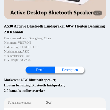
2
/
6
AS30 Actieve Bluetooth Luidspreker 60W Houten Behuizing
2.0 Kanaals
Plaats van herkomst: Guangdong, China
Merknaam: VISTRON
Certificering: CE ROHS FCC
Modelnummer: AS30
Min. bestelaantal: 300
Prijs: US$86.50-92.50
Detail
Description
Markeren:
60W Bluetooth speaker
,
Houten behuizing Bluetooth luidspreker
,
2.0 kanaals audioversterker
1Uitgangsvermogen:
60W