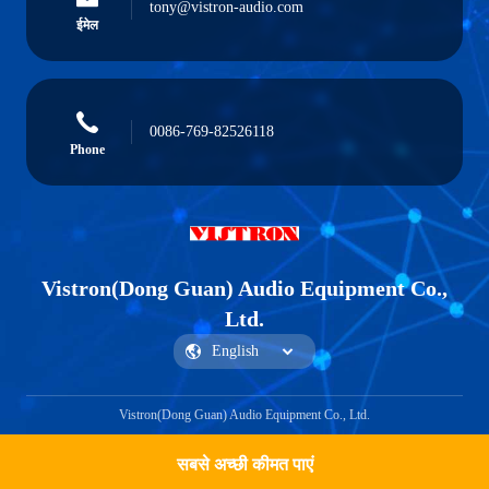
tony@vistron-audio.com
ईमेल
0086-769-82526118
Phone
Vistron(Dong Guan) Audio Equipment Co.,
Ltd.
Vistron(Dong Guan) Audio Equipment Co., Ltd.
सबसे अच्छी कीमत पाएं
Get a Quote