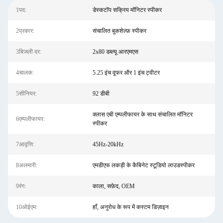
1पद:
डेस्कटॉप सक्रिय मॉनिटर स्पीकर
2प्रकार:
संचालित बुकशेल्फ़ स्पीकर
3बिजली दर:
2x80 डब्ल्यू आरएमएस
4चालक:
5.25 इंच वूफर और 1 इंच ट्वीटर
5सीनियर:
92 डीबी
क्लास एबी एम्पलीफायर के साथ संचालित मॉनिटर
6एम्पलीफायर:
स्पीकर
7आवृत्ति:
45Hz-20kHz
8अलमारी:
एमडीएफ लकड़ी के कैबिनेट स्टूडियो लाउडस्पीकर
9रंग:
काला, सफ़ेद, OEM
10ओईएम:
हाँ, अनुरोध के रूप में कस्टम डिज़ाइन