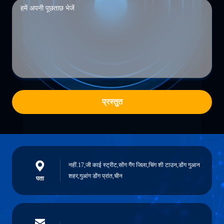
प्रस्तुत
नहीं.17,जी काई स्ट्रीट,सोंग गैंग जिला,चिंग शी टाउन,डोंग गुआन
शहर,गुआंग डोंग प्रांत,चीन
पता