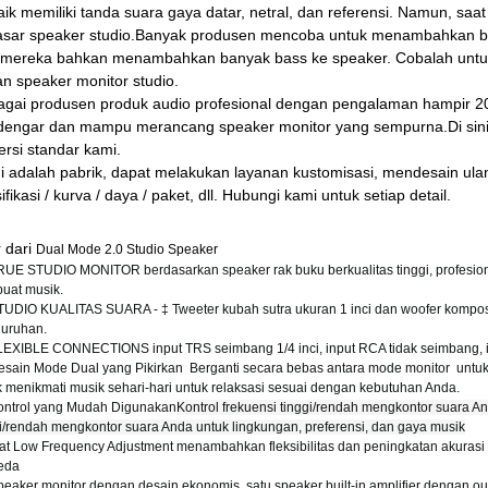
aik memiliki tanda suara gaya datar, netral, dan referensi. Namun, saa
asar speaker studio.Banyak produsen mencoba untuk menambahkan be
 mereka bahkan menambahkan banyak bass ke speaker. Cobalah untuk
an speaker monitor studio.
gai produsen produk audio profesional dengan pengalaman hampir 20 
dengar dan mampu merancang speaker monitor yang sempurna.Di sini
versi standar kami.
 adalah pabrik, dapat melakukan layanan kustomisasi, mendesain ula
ifikasi / kurva / daya / paket, dll. Hubungi kami untuk setiap detail.
r dari
Dual Mode 2.0 Studio Speaker
RUE STUDIO MONITOR berdasarkan speaker rak buku berkualitas tinggi, profesiona
uat musik.
TUDIO KUALITAS SUARA ⁠- ‡ Tweeter kubah sutra ukuran 1 inci dan woofer komposit
luruhan.
LEXIBLE CONNECTIONS input TRS seimbang 1/4 inci, input RCA tidak seimbang, 
esain Mode Dual yang Pikirkan ️ Berganti secara bebas antara mode monitor ️ untu
k menikmati musik sehari-hari untuk relaksasi sesuai dengan kebutuhan Anda.
ontrol yang Mudah Digunakan
Kontrol frekuensi tinggi/rendah mengkontor suara A
gi/rendah mengkontor suara Anda untuk lingkungan, preferensi, dan gaya musik
lat Low Frequency Adjustment menambahkan fleksibilitas dan peningkatan akura
eda
peaker monitor dengan desain ekonomis, satu speaker built-in amplifier dengan ou