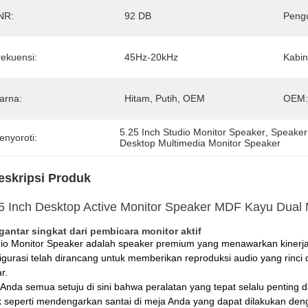
NR:
92 DB
Pengu
rekuensi:
45Hz-20kHz
Kabin
arna:
Hitam, Putih, OEM
OEM:
5.25 Inch Studio Monitor Speaker
, 
Speaker 
enyoroti:
Desktop Multimedia Monitor Speaker
eskripsi Produk
5 Inch Desktop Active Monitor Speaker MDF Kayu Dual 
antar singkat dari pembicara monitor aktif
io Monitor Speaker adalah speaker premium yang menawarkan kinerja 
igurasi telah dirancang untuk memberikan reproduksi audio yang rinci
r.
 Anda semua setuju di sini bahwa peralatan yang tepat selalu penting 
k seperti mendengarkan santai di meja Anda yang dapat dilakukan de