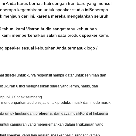
t ini Anda harus berhati-hati dengan tren baru yang muncul
berapa kegembiraan untuk speaker studio iniBeberapa
 menjauh dari ini, karena mereka mengalahkan seluruh
tahun, kami Vistron Audio sangat tahu kebutuhan
 kami memperkenalkan salah satu produk speaker kami,
ng speaker sesuai kebutuhan Anda termasuk logo /
l disetel untuk kurva responsif hampir datar untuk seniman dan
 ukuran 6 inci menghasilkan suara yang jernih, halus, dan
input AUX tidak seimbang
k mendengarkan audio sejati untuk produksi musik dan mode musik ️
nda untuk lingkungan, preferensi, dan gaya musik
Kontrol frekuensi
si untuk campuran yang menerjemahkan dalam lingkungan yang
tput speaker, yang lain adalah speaker pasif, sangat nyaman