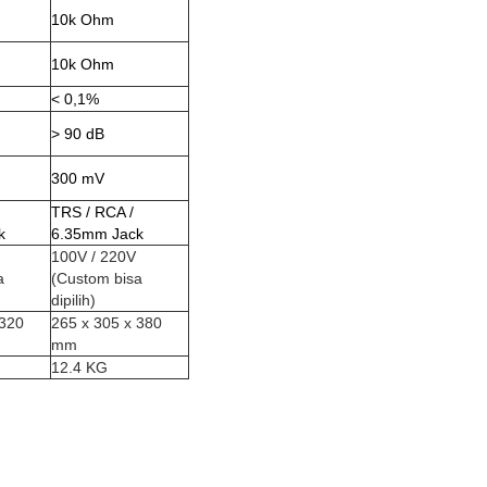
10k Ohm
10k Ohm
< 0,1%
> 90 dB
300 mV
TRS / RCA /
k
6.35mm Jack
100V / 220V
a
(Custom bisa
dipilih)
 320
265 x 305 x 380
mm
12.4 KG