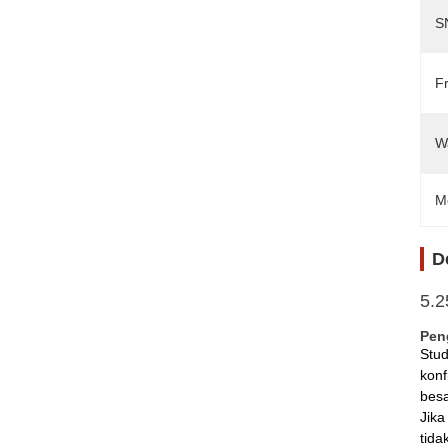
S
F
W
M
D
5.2
Peng
Stud
konf
besa
Jika
tida