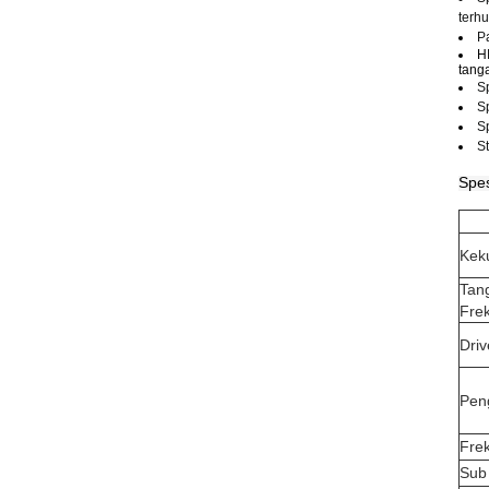
terh
P
H
tang
S
S
S
S
Spes
Kek
Tan
Fre
Dri
Pen
Fre
Sub 