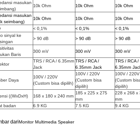
edansi masukan
10k Ohm
10k Ohm
10k Ohm
rimbang)
edansi masukan
10k Ohm
10k Ohm
10k Ohm
ak seimbang)
D
< 0,1%
< 0,1%
< 0,1%
o sinyal ke
> 90 dB
> 90 dB
> 90 dB
isingan
itivitas
300 mV
300 mV
300 mV
ukan Baris
TRS / RCA / 6.35mm
TRS / RCA /
TRS / RCA /
ektor
Jack
6.35mm Jack
6.35mm Jac
100V / 220V
100V / 220V
100V / 220V
ber Daya
(Custom bisa
(Custom bis
(Custom bisa dipilih)
dipilih)
dipilih)
185 x 225 x 275
228 x 268 x
ensi ((WxDxH)
168 x 180 x 240 mm
mm
mm
at badan
6.9 KG
7.5 KG
9.4 KG
bar dari
Monitor Multimedia Speaker