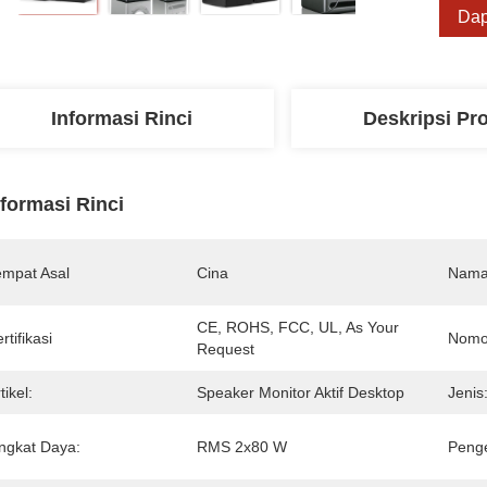
Dap
Informasi Rinci
Deskripsi Pr
nformasi Rinci
empat Asal
Cina
Nama
CE, ROHS, FCC, UL, As Your 
rtifikasi
Nomo
Request
tikel:
Speaker Monitor Aktif Desktop
Jenis
ingkat Daya:
RMS 2x80 W
Peng