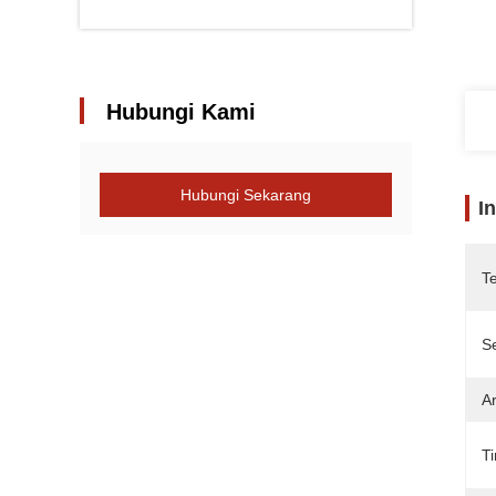
Hubungi Kami
Hubungi Sekarang
I
T
Se
Ar
T