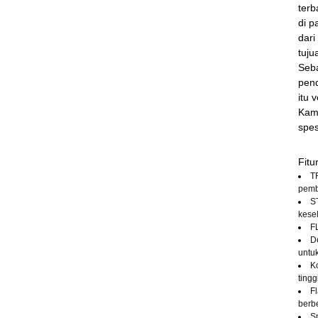
terb
di p
dari
tuju
Seba
pen
itu 
Kami
spes
Fitu
T
pemb
S
kese
F
D
untu
K
ting
F
berb
S