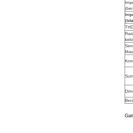
Imp
(be
Imp
(tid
TH
Rasi
keb
Sens
Mas
Kon
Sum
Dim
Ber
Gam