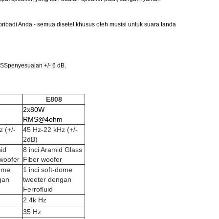
pribadi Anda - semua disetel khusus oleh musisi untuk suara tanda
ASS
penyesuaian +/- 6 dB.
E808
2x80W
m
RMS@4ohm
 (+/-
45 Hz-22 kHz (+/-
2dB)
mid
8 inci Aramid Glass
woofer
Fiber woofer
dome
1 inci soft-dome
gan
tweeter dengan
Ferrofluid
2.4k Hz
35 Hz