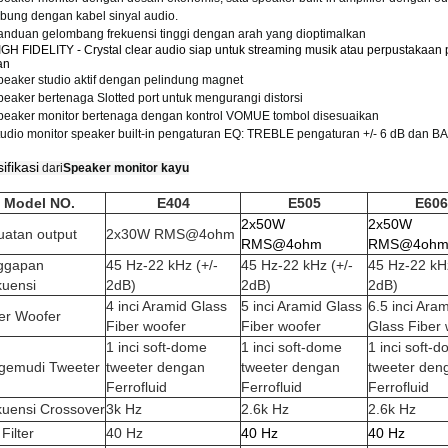
ubung dengan kabel sinyal audio.
anduan gelombang frekuensi tinggi dengan arah yang dioptimalkan
IGH FIDELITY - Crystal clear audio siap untuk streaming musik atau perpustakaan 
an
peaker studio aktif dengan pelindung magnet
peaker bertenaga Slotted port untuk mengurangi distorsi
peaker monitor bertenaga dengan kontrol VOMUE tombol disesuaikan
tudio monitor speaker built-in pengaturan EQ: TREBLE pengaturan +/- 6 dB dan B
ifikasi
dari
Speaker monitor kayu
Model NO.
E404
E505
E606
2x50W
2x50W
uatan output
2x30W RMS@4ohm
RMS@4ohm
RMS@4oh
ggapan
45 Hz-22 kHz (+/-
45 Hz-22 kHz (+/-
45 Hz-22 kHz
kuensi
2dB)
2dB)
2dB)
4 inci Aramid Glass
5 inci Aramid Glass
6.5 inci Ara
ver Woofer
Fiber woofer
Fiber woofer
Glass Fiber 
1 inci soft-dome
1 inci soft-dome
1 inci soft-
gemudi Tweeter
tweeter dengan
tweeter dengan
tweeter den
Ferrofluid
Ferrofluid
Ferrofluid
kuensi Crossover
3k Hz
2.6k Hz
2.6k Hz
Filter
40 Hz
40 Hz
40 Hz