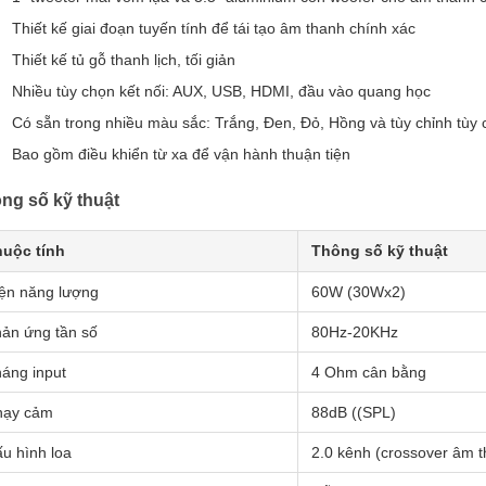
Thiết kế giai đoạn tuyến tính để tái tạo âm thanh chính xác
Thiết kế tủ gỗ thanh lịch, tối giản
Nhiều tùy chọn kết nối: AUX, USB, HDMI, đầu vào quang học
Có sẵn trong nhiều màu sắc: Trắng, Đen, Đỏ, Hồng và tùy chỉnh tùy
Bao gồm điều khiển từ xa để vận hành thuận tiện
ng số kỹ thuật
uộc tính
Thông số kỹ thuật
ện năng lượng
60W (30Wx2)
ản ứng tần số
80Hz-20KHz
áng input
4 Ohm cân bằng
hạy cảm
88dB ((SPL)
u hình loa
2.0 kênh (crossover âm t