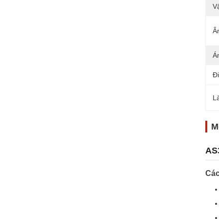
Vậ
Â
Á
Đ
L
M
AS3
Các