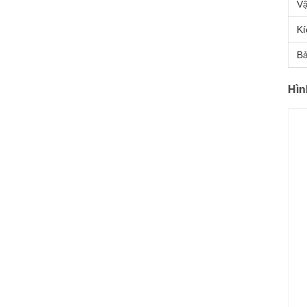
Vậ
Kí
B
Hìn