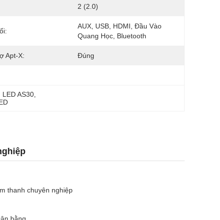
:
2 (2.0)
AUX, USB, HDMI, Đầu Vào 
ối:
Quang Học, Bluetooth
ợ Apt-X:
Đúng
h LED AS30
, 
LED
nghiệp
âm thanh chuyên nghiệp
cân bằng