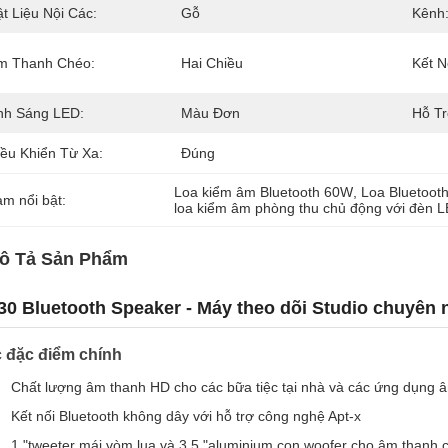
t Liệu Nội Các:
Gỗ
Kênh
m Thanh Chéo:
Hai Chiều
Kết N
nh Sáng LED:
Màu Đơn
Hỗ Tr
iều Khiển Từ Xa:
Đúng
Loa kiểm âm Bluetooth 60W
, 
Loa Bluetoot
àm nổi bật:
loa kiểm âm phòng thu chủ động với đèn 
ô Tả Sản Phẩm
0 Bluetooth Speaker - Máy theo dõi Studio chuyên 
 đặc điểm chính
Chất lượng âm thanh HD cho các bữa tiệc tại nhà và các ứng dụng 
Kết nối Bluetooth không dây với hỗ trợ công nghệ Apt-x
1 "tweeter mái vòm lụa và 3.5 "aluminium con woofer cho âm thanh 