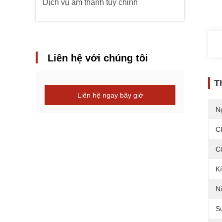
Dịch vụ âm thanh tùy chỉnh
Liên hệ với chúng tôi
T
Liên hệ ngay bây giờ
N
C
C
K
N
S