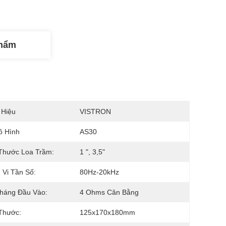
Phẩm
 Hiệu
VISTRON
ô Hình
AS30
Thước Loa Trầm:
1 ", 3,5"
Vi Tần Số:
80Hz-20kHz
Kháng Đầu Vào:
4 Ohms Cân Bằng
Thước:
125x170x180mm