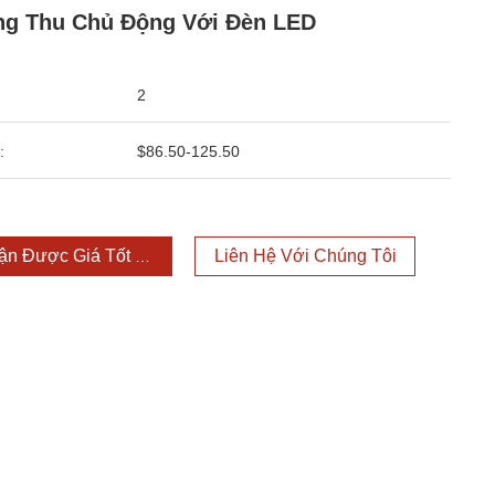
g Thu Chủ Động Với Đèn LED
2
:
$86.50-125.50
ận Được Giá Tốt Nhất
Liên Hệ Với Chúng Tôi