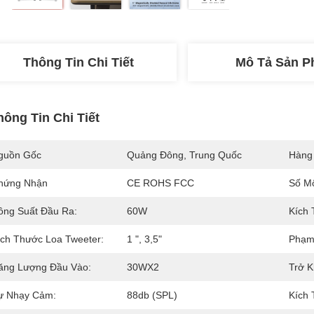
Thông Tin Chi Tiết
Mô Tả Sản 
hông Tin Chi Tiết
guồn Gốc
Quảng Đông, Trung Quốc
Hàng
hứng Nhận
CE ROHS FCC
Số M
ông Suất Đầu Ra:
60W
Kích 
ích Thước Loa Tweeter:
1 ", 3,5"
Phạm 
ăng Lượng Đầu Vào:
30WX2
Trở 
ự Nhạy Cảm:
88db (SPL)
Kích 