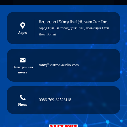
Нет, нет, нет.17Улица Цзи Цай, район Сонг Ганг,
город Цин Си, город Донг Гуан, провинция Гуан
Адрес
Донг, Китай
tony@vistron-audio.com
Электронная
почта
0086-769-82526118
Phone