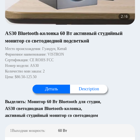
2
/
6
AS30 Bluetooth-колонка 60 Вт активный студийный
монитор со светодиодной подсветкой
Место происхождения: Гуандун, Китай
Фирменное наименование: VISTRON
Сертификация: CE ROHS FCC
Номер модели: AS30
Количество мин заказа: 2
Цена: $86.50-125.50
Деталь
Description
Выделить:
Монитор 60 Вт Bluetooth для студии
,
AS30 светодиодная Bluetooth-колонка
,
активный студийный монитор со светодиодом
1Выходная мощность:
60 Вт