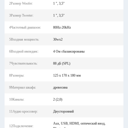
2Размер Woofer:
1 ", 3,5"
3Размер Tweeter:
1 ", 3,5"
4Частотный диапазон:
80Hz-20kHz
5Входная мощность:
30wx2
6Входной импеданс:
4 Ом сбалансированы
7Чувствительность:
88 дБ (SPL)
8Размеры:
125 x 170 x 180 мм
9Материал шкафа:
древесина
10Каналы:
2 (2,0)
11Аудио кроссовер:
Двусторонний
Aux, USB, HDMI, оптический ввод,
12Подключение: