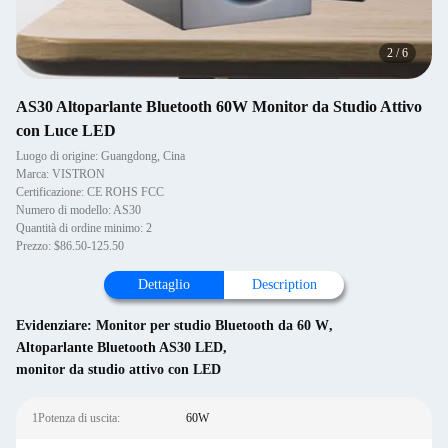
2
/
6
AS30 Altoparlante Bluetooth 60W Monitor da Studio Attivo
con Luce LED
Luogo di origine: Guangdong, Cina
Marca: VISTRON
Certificazione: CE ROHS FCC
Numero di modello: AS30
Quantità di ordine minimo: 2
Prezzo: $86.50-125.50
Dettaglio
Description
Evidenziare:
Monitor per studio Bluetooth da 60 W
,
Altoparlante Bluetooth AS30 LED
,
monitor da studio attivo con LED
1Potenza di uscita:
60W