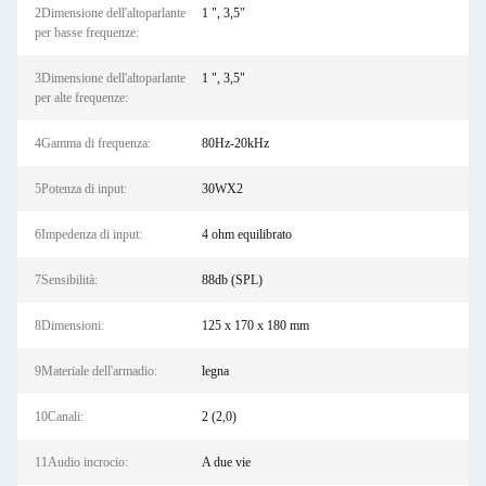
2Dimensione dell'altoparlante
1 ", 3,5"
per basse frequenze:
3Dimensione dell'altoparlante
1 ", 3,5"
per alte frequenze:
4Gamma di frequenza:
80Hz-20kHz
5Potenza di input:
30WX2
6Impedenza di input:
4 ohm equilibrato
7Sensibilità:
88db (SPL)
8Dimensioni:
125 x 170 x 180 mm
9Materiale dell'armadio:
legna
10Canali:
2 (2,0)
11Audio incrocio:
A due vie