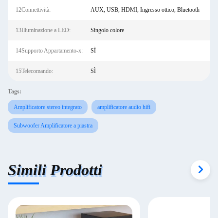
12Connettività:
AUX, USB, HDMI, Ingresso ottico, Bluetooth
13Illuminazione a LED:
Singolo colore
14Supporto Appartamento-x:
SÌ
15Telecomando:
SÌ
Tags:
Amplificatore stereo integrato
amplificatore audio hifi
Subwoofer Amplificatore a piastra
Simili Prodotti