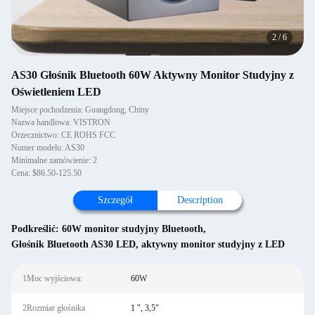
2
/
6
AS30 Głośnik Bluetooth 60W Aktywny Monitor Studyjny z
Oświetleniem LED
Miejsce pochodzenia: Guangdong, Chiny
Nazwa handlowa: VISTRON
Orzecznictwo: CE ROHS FCC
Numer modelu: AS30
Minimalne zamówienie: 2
Cena: $86.50-125.50
Szczegół
Description
Podkreślić:
60W monitor studyjny Bluetooth
,
Głośnik Bluetooth AS30 LED
,
aktywny monitor studyjny z LED
1Moc wyjściowa:
60W
2Rozmiar głośnika
1 ", 3,5"