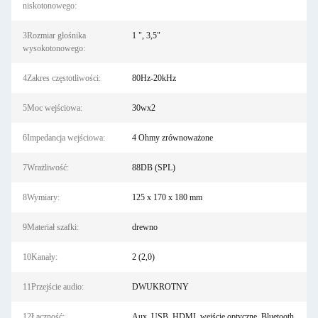
niskotonowego:
3Rozmiar głośnika
1 ", 3,5"
wysokotonowego:
4Zakres częstotliwości:
80Hz-20kHz
5Moc wejściowa:
30wx2
6Impedancja wejściowa:
4 Ohmy zrównoważone
7Wrażliwość:
88DB (SPL)
8Wymiary:
125 x 170 x 180 mm
9Materiał szafki:
drewno
10Kanały:
2 (2,0)
11Przejście audio:
DWUKROTNY
12Łączność:
Aux, USB, HDMI, wejście optyczne, Bluetooth