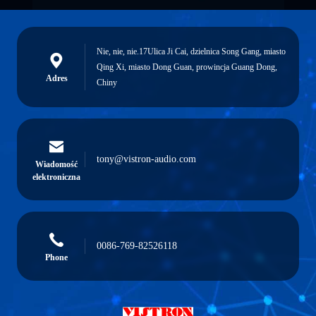
Nie, nie, nie.17Ulica Ji Cai, dzielnica Song Gang, miasto
Qing Xi, miasto Dong Guan, prowincja Guang Dong,
Adres
Chiny
tony@vistron-audio.com
Wiadomość
elektroniczna
0086-769-82526118
Phone