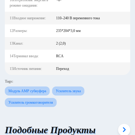
10Потребление энергии в
<0>
режиме ожидания:
11Входное напряжение:
110–240 В переменного тока
12Размеры:
235*204*3,0 мм
13Канал:
2 (2,0)
14Терминал ввода:
RCA
15Источник питания:
Переход
Tags:
Модуль AMP субвуфера
Усилитель звука
Усилитель громкоговорителя
Подобные Продукты