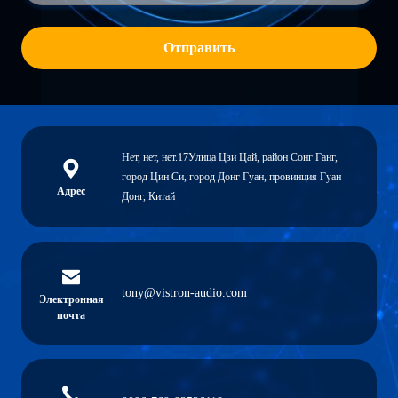
Отправить
Нет, нет, нет.17Улица Цзи Цай, район Сонг Ганг,
город Цин Си, город Донг Гуан, провинция Гуан
Адрес
Донг, Китай
tony@vistron-audio.com
Электронная
почта