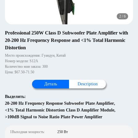
2
/
6
Professional 250W Class D Subwoofer Plate Amplifier with
20-200 Hz Frequency Response and <1% Total Harmonic
Distortion
Место происхождения: Гуандун, Китай
Номер модели: S12A
Количество мин заказа: 300
Цена: $67.50-71.50
Деталь
Description
Выделить:
20-200 Hz Frequency Response Subwoofer Plate Amplifier
,
<1% Total Harmonic Distortion Class D Amplifier Module
,
>100dB Signal to Noise Ratio Plate Power Amplifier
1Выходная мощность:
250 Вт