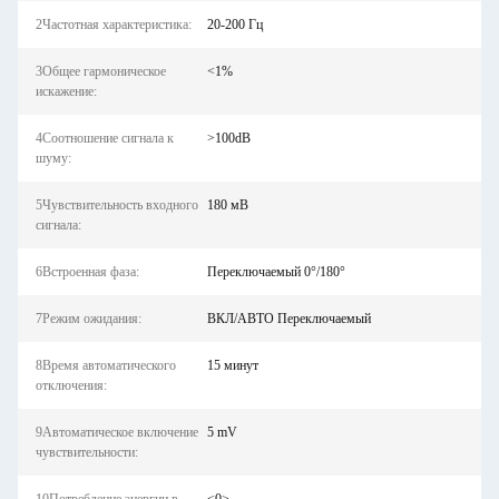
2Частотная характеристика:
20-200 Гц
3Общее гармоническое
<1%
искажение:
4Соотношение сигнала к
>100dB
шуму:
5Чувствительность входного
180 мВ
сигнала:
6Встроенная фаза:
Переключаемый 0°/180°
7Режим ожидания:
ВКЛ/АВТО Переключаемый
8Время автоматического
15 минут
отключения:
9Автоматическое включение
5 mV
чувствительности: