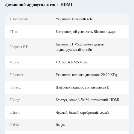
Домашний аудиоусилитель с HDMI
1Положение:
Усилитель Bluetooth 4ch
2Тип:
Беспроводной усилитель Bluetooth аудио
Кальком БТ V5.2, может делать
3Версия BT:
индивидуальный дизайн
4Сила:
4 X 50 Вт RMS 4 Ом
5Частота:
Усилитель полного диапазона 20-20 КГц
6Класс:
Цифровой аудиоусилитель класса D
7Ввод:
Блютуз, коакс,3.5ММ, оптический, HDMI
8Цвет:
Черный, белый, серебряный, серый
9OEM:
Да, да.