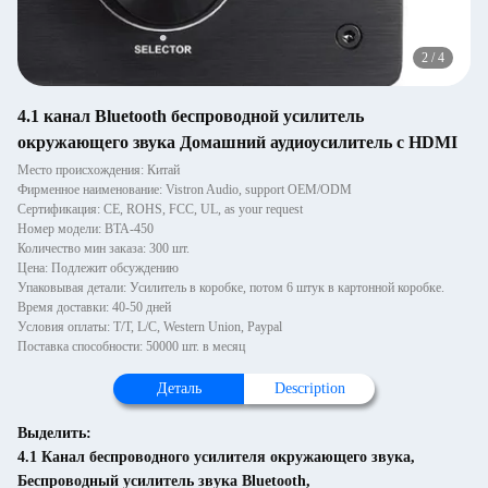
2
/
4
4.1 канал Bluetooth беспроводной усилитель
окружающего звука Домашний аудиоусилитель с HDMI
Место происхождения: Китай
Фирменное наименование: Vistron Audio, support OEM/ODM
Сертификация: CE, ROHS, FCC, UL, as your request
Номер модели: BTA-450
Количество мин заказа: 300 шт.
Цена: Подлежит обсуждению
Упаковывая детали: Усилитель в коробке, потом 6 штук в картонной коробке.
Время доставки: 40-50 дней
Условия оплаты: T/T, L/C, Western Union, Paypal
Поставка способности: 50000 шт. в месяц
Деталь
Description
Выделить:
4.1 Канал беспроводного усилителя окружающего звука
,
Беспроводный усилитель звука Bluetooth
,