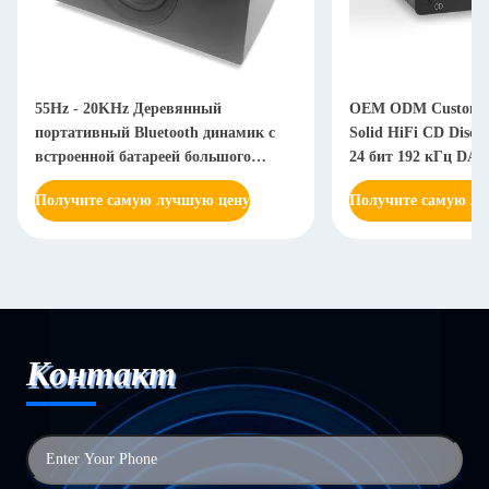
55Hz - 20KHz Деревянный
OEM ODM Custom Au
портативный Bluetooth динамик с
Solid HiFi CD Disc 
встроенной батареей большого
24 бит 192 кГц DAC
объема
Получите самую лучшую цену
Получите самую л
Контакт