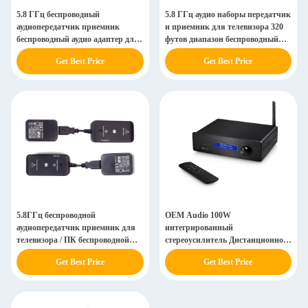
5.8 ГГц беспроводный
5.8 ГГц аудио наборы передатчик
аудиопередатчик приемник
и приемник для телевизора 320
беспроводный аудио адаптер для
футов диапазон беспроводный
субвуфера
адаптер
Get Best Price
Get Best Price
5.8ГГц беспроводной
OEM Audio 100W
аудиопередатчик приемник для
интегрированный
телевизора / ПК беспроводной
стереоусилитель Дистанционное
аудио адаптер комплект 192kb
управление HiFi отделяет
Get Best Price
Get Best Price
24bit
усилитель