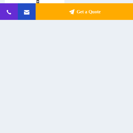
Get a Quote
AS30 Активный Bluetooth
динамик 60 Вт Деревянный
шкаф 2.0 канал
Get Best Price
Контакт