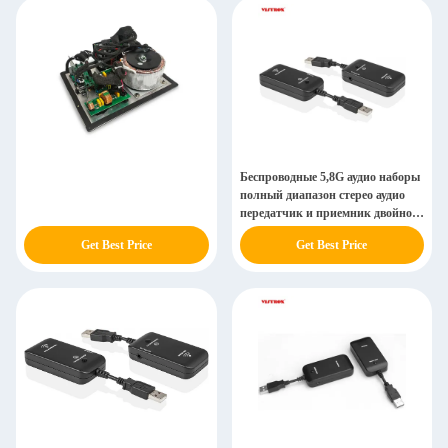
Беспроводные 5,8G аудио наборы
полный диапазон стерео аудио
передатчик и приемник двойной
источник потоковой аудио
Get Best Price
Get Best Price
адаптер