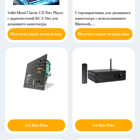
Solid Metal Classic CD Disc Player
Стереоприемник для домашнего
с аудиосистемой RCA Out для
кинотеатра с использованием
домашнего кинотеатра
Bluetooth,
многофункциональный
Получите самую лучшую цену
Получите самую лучшую цену
медиаплеер, проигрыватель
компакт-дисков и тюнер AM
Get Best Price
Get Best Price