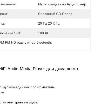
льзование:
Мультимедийный Аудиоплеер
иска:
Сплошный CD-Плеер
та:
20 Гц-20 К Гц
ношение S/N:
100 ДБ
AM FM HD радиотунер Bluetooth
, 
iFi Audio Media Player для домашнего
oth мультимедийный проигрыватель
ска
с низким уровнем шума