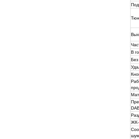
Под
Тю
Вых
Час
В г
Без
Уда
Кно
Раб
про
Мат
Пре
DA
Раз
ЖК-
Соо
шу