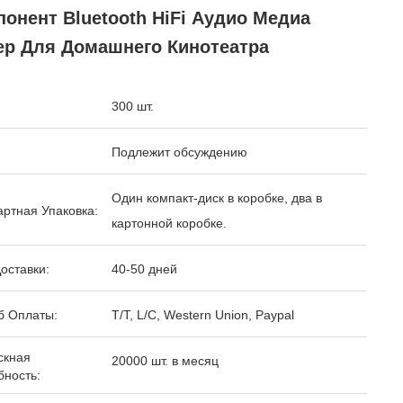
онент Bluetooth HiFi Аудио Медиа
ер Для Домашнего Кинотеатра
300 шт.
Подлежит обсуждению
Один компакт-диск в коробке, два в
ртная Упаковка:
картонной коробке.
оставки:
40-50 дней
б Оплаты:
T/T, L/C, Western Union, Paypal
скная
20000 шт. в месяц
бность: