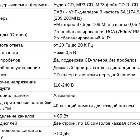
держиваемые форматы
Аудио-CD, MP3-CD, MP3 файл,
CD-R, CD
DAB+ - VHF-диапазон 3 частота 5A (174.
неры
(239.200MHz)
FM стерео 87,5 до 108 МГц в шагах 0,05
2 x несбалансированная RCA (750mV RM
оды (Стерео)
2 x сбалансированный XLR
тота ответа
от 20 Гц до 20 К Гц
отовности
Ниже 0,5 Вт
 пробелов
Да, поддержка CD-плеера без пробелов
лённое управление
Дисковый проигрыватель с дистанционн
пка
CD-плеер с кнопками передней панели
очее напряжение
110-240 В
дукта
ериал панели
Алюминий
дварительные настройки
40 локаций памяти для каждой полосы
B+/FM
деление каналов
> 65 Вт
дисплей
Две строки, по 16 символов каждая стро
тношение сигнала к
> 80 дБ
му