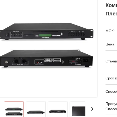
Комп
Пле
МОК:
Цена:
Станда
Срок Д
Спосо
Пропу
Спосо