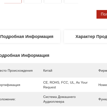
По
Подробная Информация
Характер Про
одробная Информация
есто Происхождения
Китай
Фирм
CE, ROHS, FCC, UL, As Your 
ертификация
Номе
Request
Система Домашнего 
оложение:
Функ
Аудиоплеера