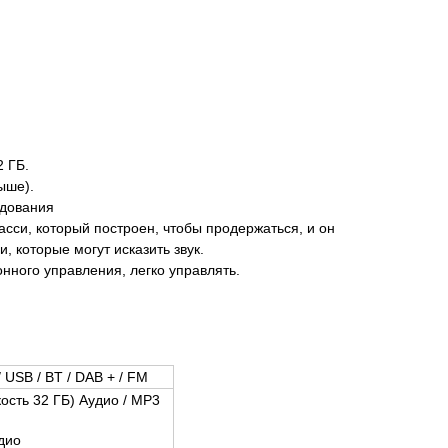
 ГБ.
ыше).
едования
и, который построен, чтобы продержаться, и он
 которые могут исказить звук.
нного управления, легко управлять.
USB / BT / DAB + / FM
сть 32 ГБ) Аудио / MP3
дио