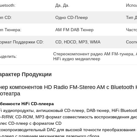
uetooth:
Да, Да.
Испо
ип CD:
Одно CD-Плеер
Тип Д
ип Тюнера:
AM FM DAB Тюнер
Часто
ормат Поддержки CD:
CD, HDCD, MP3, WMA
Соот
Стереокомпонент радио AM FM-тунера
, 
ыделить:
HiFi аудио медиаплеер
арактер Продукции
ер компонентов HD Radio FM-Stereo AM с Bluetooth H
нотеатра
бенности HiFi CD-плеера
iFi аудиопродукты, антишоковый CD-плеер, DAB-тюнер, HiFi Blueto
D-R/RW, CD-ROM, MP3 формат совместимость воспроизведения ди
плес CD-плеер с форматом CD
сокопроизводительный DAC для высокой точности преобразования 
D-плеер с плавучим механизмом лазерного сбора