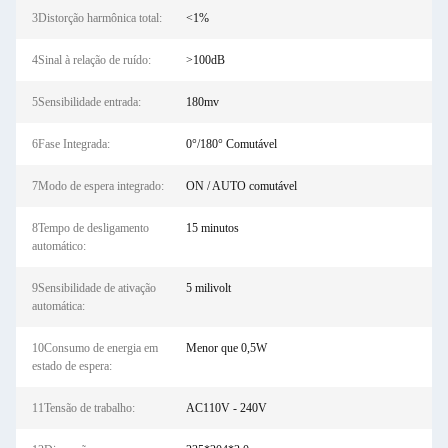
3Distorção harmônica total:
<1%
4Sinal à relação de ruído:
>100dB
5Sensibilidade entrada:
180mv
6Fase Integrada:
0°/180° Comutável
7Modo de espera integrado:
ON / AUTO comutável
8Tempo de desligamento
15 minutos
automático:
9Sensibilidade de ativação
5 milivolt
automática:
10Consumo de energia em
Menor que 0,5W
estado de espera:
11Tensão de trabalho:
AC110V - 240V