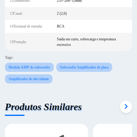
12Dimensões:
235*204*3,0mm
13Canal:
2 (2,0)
14Terminal de entrada:
RCA
Saída em curto, sobrecarga e temperatura
15Proteção:
excessiva
Tags:
Modulo AMP do subwoofer
Subwoofer Amplificador de placa
Amplificador de alto-falante
Produtos Similares