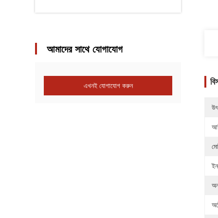
আমাদের সাথে যোগাযোগ
বি
এখনই যোগাযোগ করুন
উৎ
আউ
মো
ইন
অন্
অট