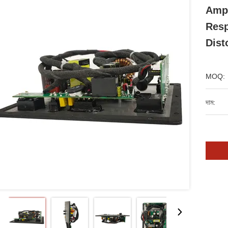
Ampl
Resp
Dist
MOQ:
দাম: