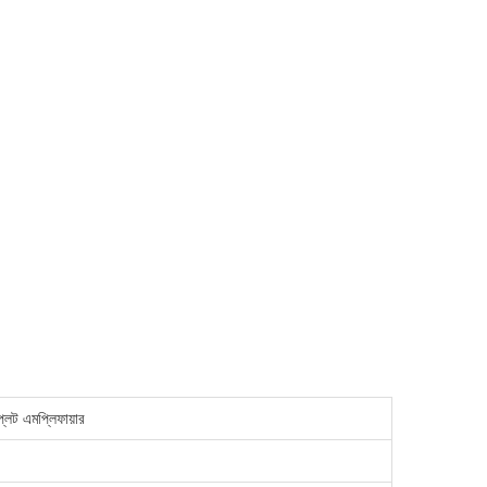
েট এমপ্লিফায়ার