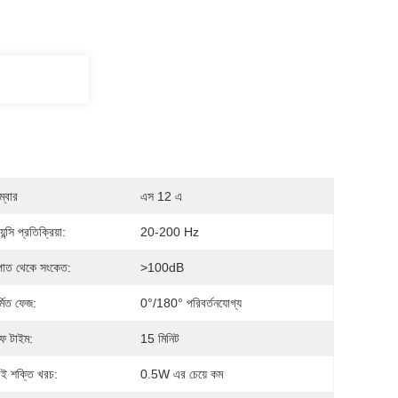
্বার
এস 12 এ
েন্সি প্রতিক্রিয়া:
20-200 Hz
ুপাত থেকে সংকেত:
>100dB
র্মিত ফেজ:
0°/180° পরিবর্তনযোগ্য
ফ টাইম:
15 মিনিট
ডবাই শক্তি খরচ:
0.5W এর চেয়ে কম