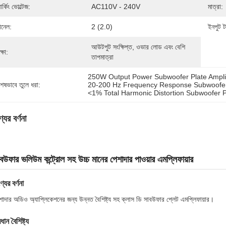
ার্কিং ভোল্টেজ:
AC110V - 240V
মাত্রা:
যানেল:
2 (2.0)
ইনপুট টা
আউটপুট সংক্ষিপ্ত, ওভার লোড এবং বেশি 
ক্ষা:
তাপমাত্রা
250W Output Power Subwoofer Plate Amplif
শেষভাবে তুলে ধরা:
20-200 Hz Frequency Response Subwoofer 
<1% Total Harmonic Distortion Subwoofer Pl
যের বর্ণনা
বউফার ভলিউম কন্ট্রোল সহ উচ্চ মানের পেশাদার পাওয়ার এমপ্লিফায়ার
্যের বর্ণনা
শাদার অডিও অ্যাপ্লিকেশনের জন্য উন্নত বৈশিষ্ট্য সহ ক্লাস ডি সাবউফার প্লেট এমপ্লিফায়ার।
রধান বৈশিষ্ট্য