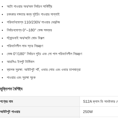
অটো পাওয়ার অন/অফ নির্বাচন সার্কিট্রি
চমৎকার দক্ষতার জন্য সুইচিং পাওয়ার সাপ্লাই
পরিবর্তনযোগ্য 110/230V পাওয়ার ভোল্টেজ
নির্বাচনযোগ্য 0°–180° ফেজ সমন্বয়
স্ট্যান্ডবাই অন/অটো মোড বিকল্প
পরিবর্তনশীল লাভ স্তর নিয়ন্ত্রণ
ফেজ 0°/180° নির্বাচন সুইচ এবং লো পাস পরিবর্তনশীল নিয়ন্ত্রণ
আরসিএ ইনপুট টার্মিনাল
ব্যাপক সুরক্ষা: আউটপুট শর্ট, ওভার লোড এবং ওভার তাপমাত্রা
পাওয়ার এবং সুরক্ষা সূচক
রযুক্তিগত বৈশিষ্ট্য
পণ্যের নাম
S12A ক্লাস ডি সাবউফার প্ল
আউটপুট পাওয়ার
250W