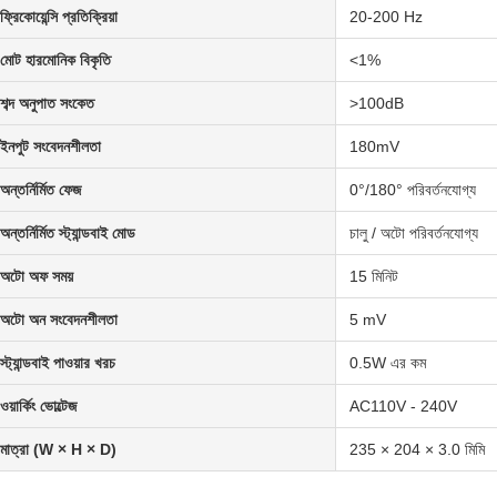
ফ্রিকোয়েন্সি প্রতিক্রিয়া
20-200 Hz
মোট হারমোনিক বিকৃতি
<1%
শব্দ অনুপাত সংকেত
>100dB
ইনপুট সংবেদনশীলতা
180mV
অন্তর্নির্মিত ফেজ
0°/180° পরিবর্তনযোগ্য
অন্তর্নির্মিত স্ট্যান্ডবাই মোড
চালু / অটো পরিবর্তনযোগ্য
অটো অফ সময়
15 মিনিট
অটো অন সংবেদনশীলতা
5 mV
স্ট্যান্ডবাই পাওয়ার খরচ
0.5W এর কম
ওয়ার্কিং ভোল্টেজ
AC110V - 240V
মাত্রা (W × H × D)
235 × 204 × 3.0 মিমি