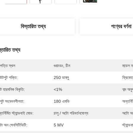
বিস্তারিত তথ্য
পণ্যের বর্ণনা
স্তারিত তথ্য
পত্তি স্থল
গুয়াংডং, চীন
মডেল নম
টপুট শক্তি:
250 ডাব্লু
ফ্রিকোয়
ট হারমনিক বিকৃতি:
<1%
শব্দ অন
পুট সংবেদনশীলতা:
180 এমভি
অন্তর্নি
তর্নির্মিত স্ট্যান্ডবাই মোড:
চালু / অটো পরিবর্তনযোগ্য
অটো অ
ো অন সেনসিটিভিটি:
5 MV
স্ট্যান্